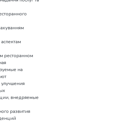
ресторанного
урахуванням
 аспектам
м ресторанном
ная
ьзуемые на
ают
 улучшения
вых
ации, внедряемые
ного развития
нденций