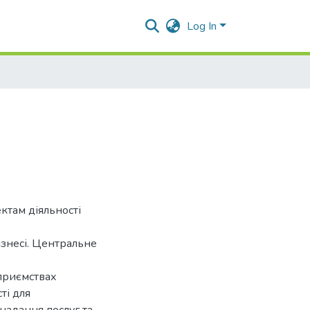
Log In
ктам діяльності
ізнесі. Центральне
дприємствах
ті для
надання послуг та