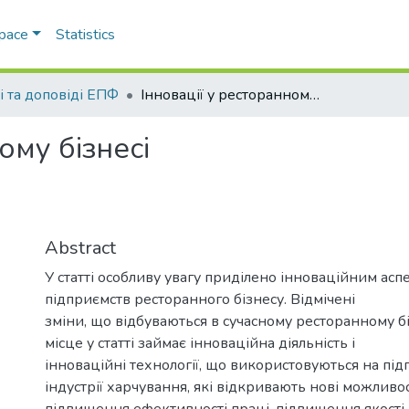
Space
Statistics
і та доповіді ЕПФ
Інновації у ресторанному бізнесі
ому бізнесі
Abstract
У статті особливу увагу приділено інноваційним аспе
підприємств ресторанного бізнесу. Відмічені
зміни, що відбуваються в сучасному ресторанному б
місце у статті займає інноваційна діяльність і
інноваційні технології, що використовуються на пі
індустрії харчування, які відкривають нові можливос
підвищення ефективності праці, підвищення якості 