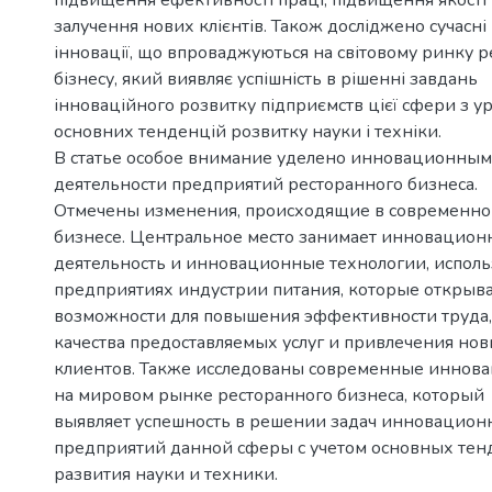
залучення нових клієнтів. Також досліджено сучасні
інновації, що впроваджуються на світовому ринку 
бізнесу, який виявляє успішність в рішенні завдань
інноваційного розвитку підприємств цієї сфери з 
основних тенденцій розвитку науки і техніки.
В статье особое внимание уделено инновационным
деятельности предприятий ресторанного бизнеса.
Отмечены изменения, происходящие в современно
бизнесе. Центральное место занимает инновацион
деятельность и инновационные технологии, испол
предприятиях индустрии питания, которые открыв
возможности для повышения эффективности труда,
качества предоставляемых услуг и привлечения но
клиентов. Также исследованы современные иннов
на мировом рынке ресторанного бизнеса, который
выявляет успешность в решении задач инновацион
предприятий данной сферы с учетом основных те
развития науки и техники.