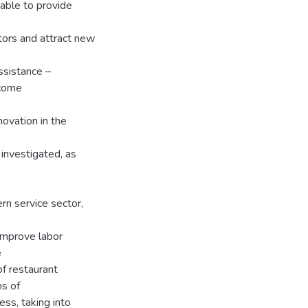
able to provide
itors and attract new
ssistance –
 come
novation in the
 investigated, as
rn service sector,
 improve labor
e
of restaurant
ms of
ss, taking into