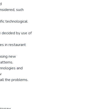
d
nsidered, such
fic technological
e decided by use of
es in restaurant
using new
atterns.
chnologies and
w
all the problems.
сторан
,