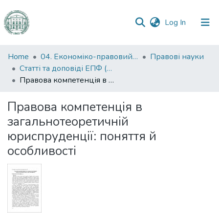
(current)
Log In
Communities
Home
04. Економіко-правовий факультет
Правові науки
&
Статті та доповіді ЕПФ (Правові науки)
Collections
Правова компетенція в загальнотеоретичній юриспруденції: поняття й особливості
All of DSpace
Правова компетенція в
загальнотеоретичній
Statistics
юриспруденції: поняття й
особливості