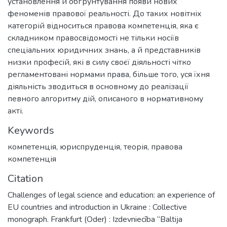
установлення й обґрунтування появи нових
феноменів правової реальності. До таких новітніх
категорій відноситься правова компетенція, яка є
складником правосвідомості не тільки носіїв
спеціальних юридичних знань, а й представників
низки професій, які в силу своєї діяльності чітко
регламентовані нормами права, більше того, уся їхня
діяльність зводиться в основному до реалізації
певного алгоритму дій, описаного в нормативному
акті.
Keywords
компетенція
,
юриспруденція
,
теорія
,
правова
компетенція
Citation
Challenges of legal science and education: an experience of
EU countries and introduction in Ukraine : Collective
monograph. Frankfurt (Oder) : Izdevniecība “Baltija