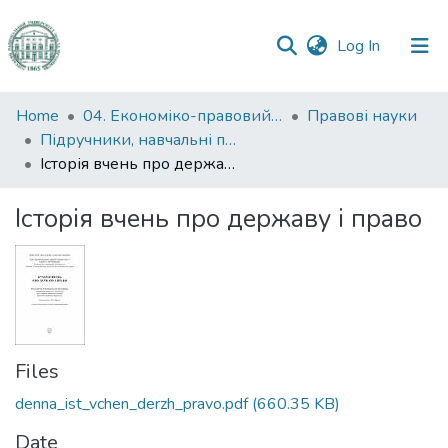
(current)
Log In
Communities
Home
04. Економіко-правовий факультет
Правові науки
&
Підручники, навчальні посібники та інші науково- та навчально-методичні праці ЕПФ (Правові науки)
Collections
Історія вчень про державу і право
All of DSpace
Історія вчень про державу і право
Statistics
Files
denna_ist_vchen_derzh_pravo.pdf
(660.35 KB)
Date