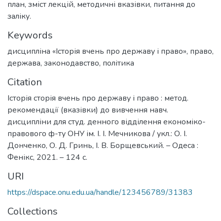
план, зміст лекцій, методичні вказівки, питання до
заліку.
Keywords
дисципліна «Історія вчень про державу і право»
,
право
,
держава
,
законодавство
,
політика
Citation
Історія сторія вчень про державу і право : метод.
рекомендації (вказівки) до вивчення навч.
дисципліни для студ. денного відділення економіко-
правового ф-ту ОНУ ім. І. І. Мечникова / укл.: О. І.
Донченко, О. Д. Гринь, І. В. Борщевський. – Одеса :
Фенікс, 2021. – 124 с.
URI
https://dspace.onu.edu.ua/handle/123456789/31383
Collections