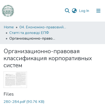
(current)
Log In
Communities
Home
04. Економіко-правовий факультет
&
Статті та доповіді ЕПФ
Collections
Организационно-правовая классификация корпоративных систем
All of DSpace
Организационно-правовая
классификация корпоративных
Statistics
систем
Files
280-284.pdf
(90.76 KB)