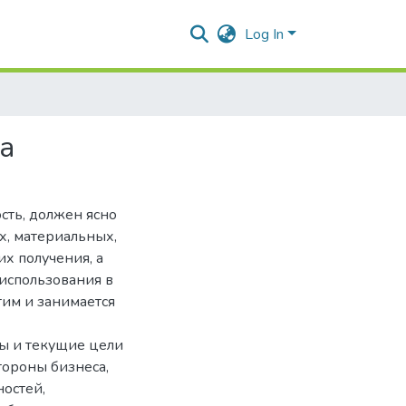
Log In
а
сть, должен ясно
х, материальных,
х получения, а
 использования в
тим и занимается
вы и текущие цели
тороны бизнеса,
ностей,