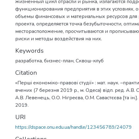
жизненный цикл отрасли и рынка, излагаются подр
функционирования предприятия в этих условиях, 
объемы финансовых и материальных ресурсов для
проекта, определяется точка безубыточности, опти
месторасположение, просчитываются и прописыва
риски и методы воздействия на них.
Keywords
разработка
,
бизнес-план
,
Сквош-клуб
Citation
«Перші економіко-правові студії» : мат. наук. –практ
вчених (7 березня 2019 р., м. Одеса) відп. ред. А.В. С
А.В. Левенець, О.О. Нігреєва, О.М. Савастєєва [та ін.].
2019.
URI
https://dspace.onu.edu.ua/handle/123456789/24079