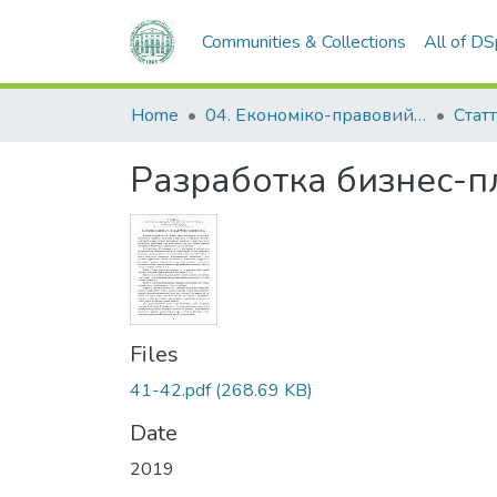
Communities & Collections
All of D
Home
04. Економіко-правовий факультет
Статт
Разработка бизнес-п
Files
41-42.pdf
(268.69 KB)
Date
2019