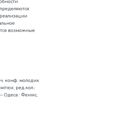
обности
определяются
 реализации
мальное
ются возможные
ич. конф. молодих
мітюх; ред.кол.:
 – Одеса : Фенікс,