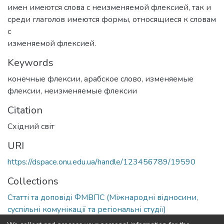
имен имеются слова с неизменяемой флексией, так и
среди глаголов имеются формы, относящиеся к словам
с
изменяемой флексией.
Keywords
конечные флексии
,
арабское слово
,
изменяемые
флексии
,
неизменяемые флексии
Citation
Східний світ
URI
https://dspace.onu.edu.ua/handle/123456789/19590
Collections
Статті та доповіді ФМВПС (Міжнародні відносини,
суспільні комунікації та регіональні студії)