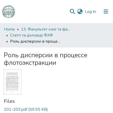
(current)
Log In
Communities
Home
13. Факультет хімії та фармації
&
Статті та доповіді ФХФ
Collections
Роль дисперсии в процессе флотоэкстракции
All of DSpace
Роль дисперсии в процессе
флотоэкстракции
Statistics
Files
201-203.pdf
(59.95 KB)