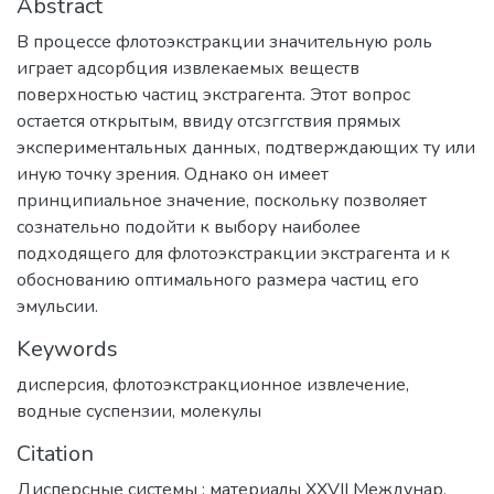
Abstract
В процессе флотоэкстракции значительную роль
играет адсорбция извлекаемых веществ
поверхностью частиц экстрагента. Этот вопрос
остается открытым, ввиду отсзггствия прямых
экспериментальных данных, подтверждающих ту или
иную точку зрения. Однако он имеет
принципиальное значение, поскольку позволяет
сознательно подойти к выбору наиболее
подходящего для флотоэкстракции экстрагента и к
обоснованию оптимального размера частиц его
эмульсии.
Keywords
дисперсия
,
флотоэкстракционное извлечение
,
водные суспензии
,
молекулы
Citation
Дисперсные системы : материалы XXVII Междунар.