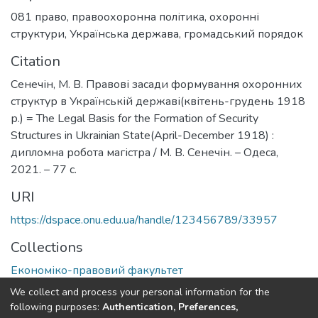
081 право
,
правоохоронна політика
,
охоронні
структури
,
Українська держава
,
громадський порядок
Citation
Сенечін, М. В. Правові засади формування охоронних
структур в Українській державі(квітень-грудень 1918
р.) = The Legal Basis for the Formation of Security
Structures in Ukrainian State(April-December 1918) :
дипломна робота магістра / М. В. Сенечін. – Одеса,
2021. – 77 с.
URI
https://dspace.onu.edu.ua/handle/123456789/33957
Collections
Економіко-правовий факультет
We collect and process your personal information for the
Full item page
following purposes:
Authentication, Preferences,