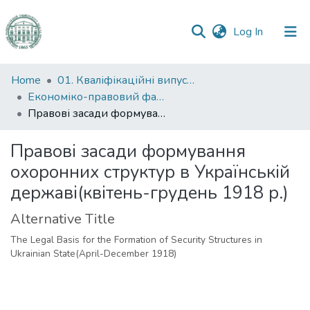
(current)
Log In
Communities
Home
01. Кваліфікаційні випускні роботи здобувачів вищої освіти
&
Економіко-правовий факультет
Collections
Правові засади формування охоронних структур в Українській державі(квітень-грудень 1918 р.)
All of DSpace
Правові засади формування
охоронних структур в Українській
Statistics
державі(квітень-грудень 1918 р.)
Alternative Title
The Legal Basis for the Formation of Security Structures in
Ukrainian State(April-December 1918)