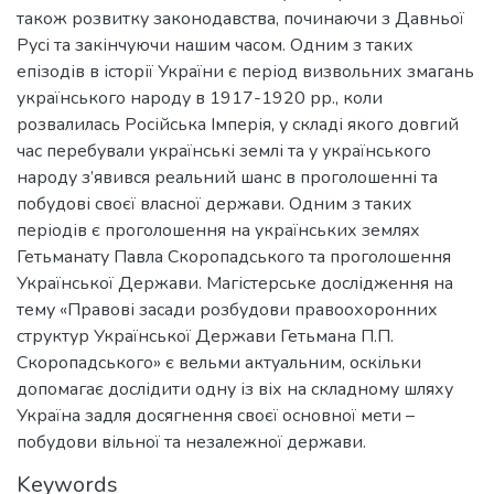
також розвитку законодавства, починаючи з Давньої
Русі та закінчуючи нашим часом. Одним з таких
епізодів в історії України є період визвольних змагань
українського народу в 1917-1920 рр., коли
розвалилась Російська Імперія, у складі якого довгий
час перебували українські землі та у українського
народу з’явився реальний шанс в проголошенні та
побудові своєї власної держави. Одним з таких
періодів є проголошення на українських землях
Гетьманату Павла Скоропадського та проголошення
Української Держави. Магістерське дослідження на
тему «Правові засади розбудови правоохоронних
структур Української Держави Гетьмана П.П.
Скоропадського» є вельми актуальним, оскільки
допомагає дослідити одну із віх на складному шляху
Україна задля досягнення своєї основної мети –
побудови вільної та незалежної держави.
Keywords