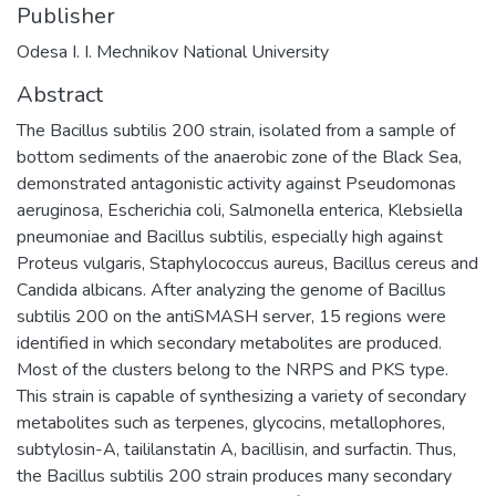
Publisher
Odesa I. I. Mechnikov National University
Abstract
The Bacillus subtilis 200 strain, isolated from a sample of
bottom sediments of the anaerobic zone of the Black Sea,
demonstrated antagonistic activity against Pseudomonas
aeruginosa, Escherichia coli, Salmonella enterica, Klebsiella
pneumoniae and Bacillus subtilis, especially high against
Proteus vulgaris, Staphylococcus aureus, Bacillus cereus and
Candida albicans. After analyzing the genome of Bacillus
subtilis 200 on the antiSMASH server, 15 regions were
identified in which secondary metabolites are produced.
Most of the clusters belong to the NRPS and PKS type.
This strain is capable of synthesizing a variety of secondary
metabolites such as terpenes, glycocins, metallophores,
subtylosin-A, taililanstatin A, bacillisin, and surfactin. Thus,
the Bacillus subtilis 200 strain produces many secondary