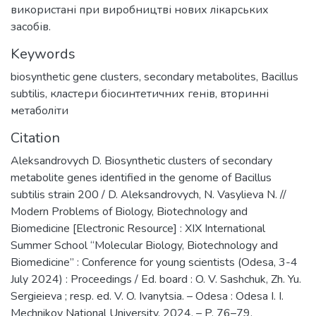
використані при виробництві нових лікарських
засобів.
Keywords
biosynthetic gene clusters
,
secondary metabolites
,
Bacillus
subtilis
,
кластери біосинтетичних генів
,
вторинні
метаболіти
Citation
Aleksandrovych D. Biosynthetic clusters of secondary
metabolite genes identified in the genome of Bacillus
subtilis strain 200 / D. Aleksandrovych, N. Vasylieva N. //
Modern Problems of Biology, Biotechnology and
Biomedicine [Electronic Resource] : XІХ International
Summer School “Molecular Biology, Biotechnology and
Biomedicine” : Conference for young scientists (Odesa, 3-4
July 2024) : Proceedings / Ed. board : O. V. Sashchuk, Zh. Yu.
Sergieieva ; resp. ed. V. O. Ivanytsia. – Odesa : Odesa I. I.
Mechnikov National University, 2024. – P. 76–79.