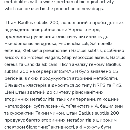
metabolites with a wide spectrum of biological activity,
Штам Bacillus subtilis 200, ізольований з проби донних
відкладень анаеробної зони Чорного моря,
продемонстрував антагоністичну активність до
Pseudomonas aeruginosa, Escherichia coli, Salmonella
enterica, Klebsiella pneumoniae і Bacillus subtilis, особливо
високу до Proteus vulgaris, Staphylococcus aureus, Bacillus
cereus та Candida albicans. Після аналізу геному Bacillus
subtilis 200 на сервері antiSMASH було виявлено 15
регіонів, в яких продукуються вторинні метаболіти.
Більшість кластерів відноситься до типу NRPS та PKS.
Цей штам здатний до синтезу різноманітних
вторинних метаболітів, таких як терпени, глікоцини,
металофори, субтилозин-А, таїланстатин A, бацилізин
та сурфактин. Таким чином, штам Bacillus subtilis 200
продукує багато вторинних метаболітів з широким
спектром біологічної активності, які можуть бути