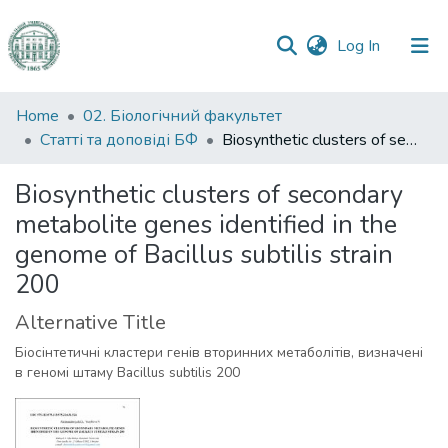
(current)
Log In
Communities
Home
02. Біологічний факультет
&
Статті та доповіді БФ
Biosynthetic clusters of secondary metabolite genes identified in the genome of Bacillus subtilis strain 200
Collections
Biosynthetic clusters of secondary
All of DSpace
metabolite genes identified in the
genome of Bacillus subtilis strain
Statistics
200
Alternative Title
Біосінтетичні кластери генів вторинних метаболітів, визначені
в геномі штаму Bacillus subtilis 200