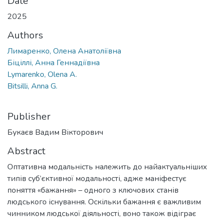
Date
2025
Authors
Лимаренко, Олена Анатоліївна
Біціллі, Анна Геннадіївна
Lymarenko, Olena A.
Bitsilli, Anna G.
Publisher
Букаєв Вадим Вікторович
Abstract
Оптативна модальність належить до найактуальніших
типів суб’єктивної модальності, адже маніфестує
поняття «бажання» – одного з ключових станів
людського існування. Оскільки бажання є важливим
чинником людської діяльності, воно також відіграє