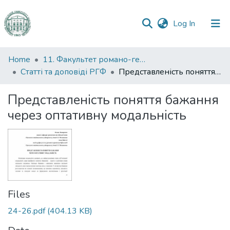
(current)
Log In
Communities
Home
11. Факультет романо-германської філології
&
Статті та доповіді РГФ
Представленість поняття бажання через оптативну модальність
Collections
Представленість поняття бажання
All of DSpace
через оптативну модальність
Statistics
Files
24-26.pdf
(404.13 KB)