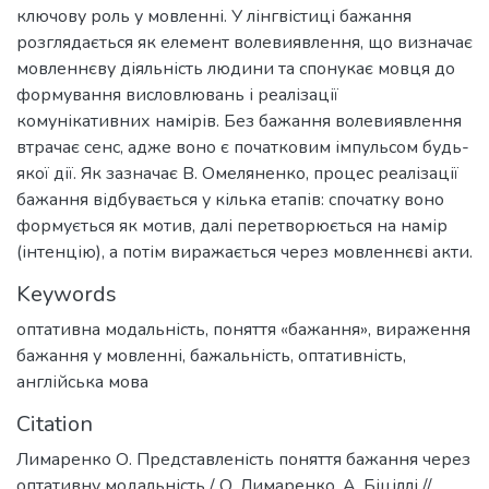
ключову роль у мовленні. У лінгвістиці бажання
розглядається як елемент волевиявлення, що визначає
мовленнєву діяльність людини та спонукає мовця до
формування висловлювань і реалізації
комунікативних намірів. Без бажання волевиявлення
втрачає сенс, адже воно є початковим імпульсом будь-
якої дії. Як зазначає В. Омеляненко, процес реалізації
бажання відбувається у кілька етапів: спочатку воно
формується як мотив, далі перетворюється на намір
(інтенцію), а потім виражається через мовленнєві акти.
Keywords
оптативна модальність
,
поняття «бажання»
,
вираження
бажання у мовленні
,
бажальність
,
оптативність
,
англійська мова
Citation
Лимаренко О. Представленість поняття бажання через
оптативну модальність / О. Лимаренко, А. Біціллі //