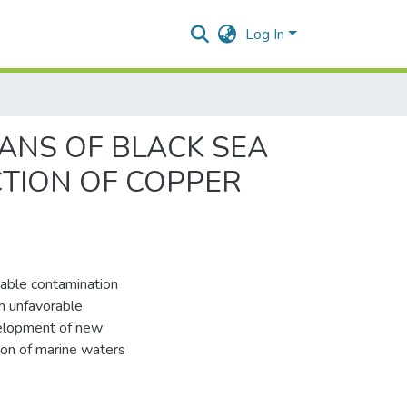
Log In
ANS OF BLACK SEA
CTION OF COPPER
rable contamination
an unfavorable
evelopment of new
tion of marine waters