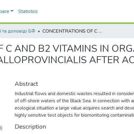
Space
Statistics
і та доповіді БФ
CONCENTRATIONS OF C AND B2 VITAMINS IN ORGANS OF BLACK SEA MUSSELS MYTILVS GALLOPROVINCIALIS AFTER ACTION OF COPPER AND ZINC IONS
 C AND B2 VITAMINS IN ORG
ALLOPROVINCIALIS AFTER A
Abstract
Industrial flows and domestic wastes resulted in conside
of off-shore waters of the Black Sea. In connection with 
ecological situation a large value acquires search and d
highly sensitive test objects for biomonitoring contamina
Description
B)