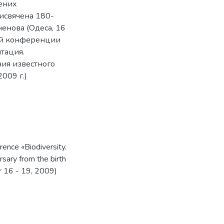
чених
присвячена 180-
ченова (Одеса, 16
ой конференции
тация.
ия известного
009 г.)
rence «Biodiversity.
rsary from the birth
r 16 - 19, 2009)