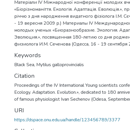
Матеріали IV Міжнародної конференції молодих в
«Біорізноманіття. Екологія. Адаптація. Еволюція.», 
річчю з дня народження видатного фізіолога І.М. Сє
- 19 вересня 2009 р.) Материалы IV Международн
молодых ученых «Биоразнообразие. Экология. Адап
Эволюция.», посвященная 180-летию со дня роджен
физиолога И.М. Сеченова (Одесса, 16 - 19 сентября 2
Keywords
Black Sea
,
Mytilus galloprovincialis
Citation
Proceedings of the IV International Young scientists confe
Ecology. Adaptation. Evolution.», dedicated to 180 annive
of famous physiologist Ivan Sechenov (Odesa, Septembe
URI
https://dspace.onu.edu.ua/handle/123456789/3377