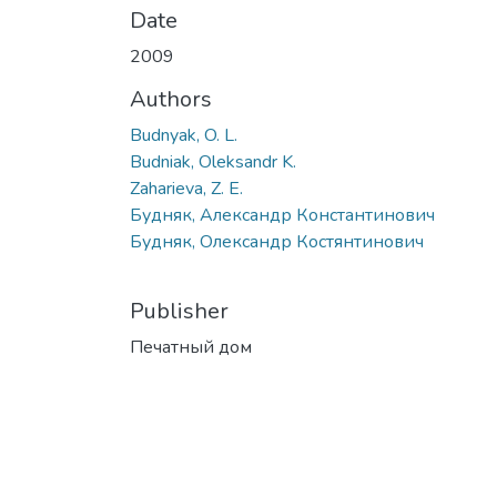
Date
2009
Authors
Budnyak, O. L.
Budniak, Oleksandr K.
Zaharieva, Z. E.
Будняк, Александр Константинович
Будняк, Олександр Костянтинович
Publisher
Печатный дом