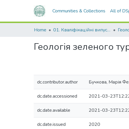
Communities & Collections
All of D
Home
01. Кваліфікаційні випускні роботи здобувачів вищої освіти
Геологія зеленого тур
dc.contributor.author
Бучкова, Марія Ф
dc.date.accessioned
2021-03-23T12:2
dc.date.available
2021-03-23T12:2
dc.date.issued
2020