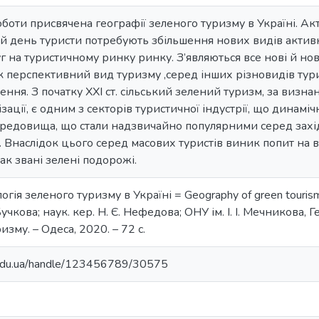
боти присвячена географії зеленого туризму в Україні. Ак
й день туристи потребують збільшення нових видів актив
 на туристичному ринку ринку. З’являються все нові й нов
 перспективний вид туризму ,серед інших різновидів тури
ння. З початку XXI ст. сільський зелений туризм, за визна
зації, є одним з секторів туристичної індустрії, що динамі
едовища, що стали надзвичайно популярними серед західн
. Внаслідок цього серед масових туристів виник попит на 
так звані зелені подорожі.
логія зеленого туризму в Україні = Geography of green touris
учкова; наук. кер. Н. Є. Нефедова; ОНУ ім. І. І. Мечникова, Г
ризму. – Одеса, 2020. – 72 с.
u.edu.ua/handle/123456789/30575