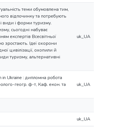
туальність теми обумовлена тим,
ного відпочинку та потребують
і види і форми туризму.
зму, сьогодні набуває
нням експертів Всесвітньої
uk_UA
чно зростають. Ідеї охорони
ої цивілізації, охопили й
види туризму, альтернативні
m in Ukraine : дипломна робота
еолого-геогр. ф-т, Каф. екон. та
uk_UA
uk_UA