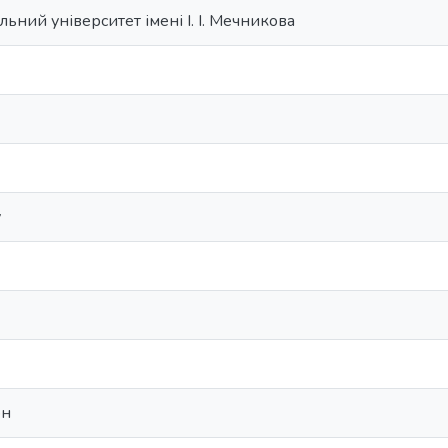
ьний університет імені І. І. Мечникова
у
он