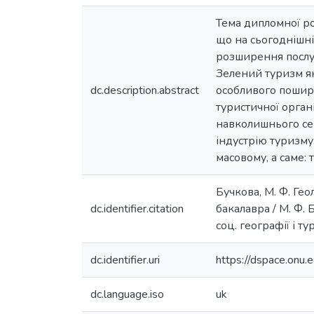
Тема дипломної ро
що на сьогоднішні
розширення послуг
Зелений туризм як
dc.description.abstract
особливого пошире
туристичної органі
навколишнього сер
індустрію туризму
масовому, а саме: 
Бучкова, М. Ф. Гео
dc.identifier.citation
бакалавра / М. Ф. Б
соц. географії і ту
dc.identifier.uri
https://dspace.on
dc.language.iso
uk