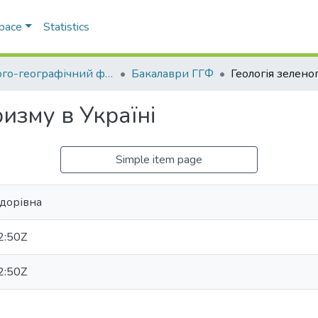
Space
Statistics
Геолого-географічний факультет
Бакалаври ГГФ
изму в Україні
Simple item page
едорівна
2:50Z
2:50Z