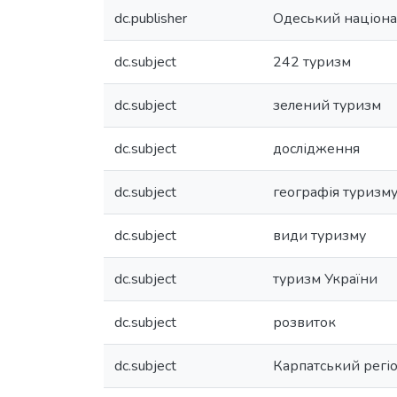
dc.publisher
Одеський націонал
dc.subject
242 туризм
dc.subject
зелений туризм
dc.subject
дослідження
dc.subject
географія туризм
dc.subject
види туризму
dc.subject
туризм України
dc.subject
розвиток
dc.subject
Карпатський регі