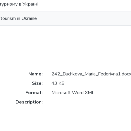
туризму в Україні
tourism in Ukraine
Name:
242_Buchkova_Maria_Fedorivna1.doc
Size:
43 KB
Format:
Microsoft Word XML
Description: