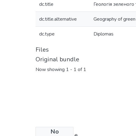
dc.title
Геологія зеленого 
dc.title.alternative
Geography of green 
dc.type
Diplomas
Files
Original bundle
Now showing
1 - 1 of 1
No
License bundle