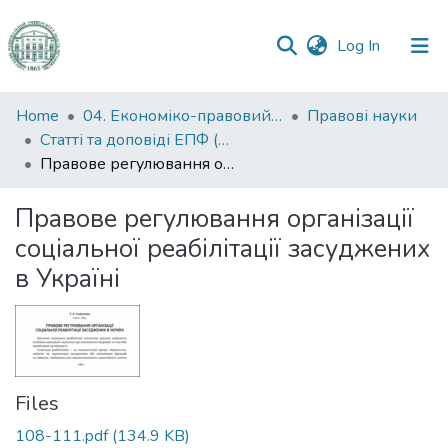
(current)
Log In
Communities
Home
04. Економіко-правовий факультет
Правові науки
&
Статті та доповіді ЕПФ (Правові науки)
Collections
Правове регулювання організації соціальної реабілітації засуджених в Україні
All of DSpace
Правове регулювання організації
соціальної реабілітації засуджених
Statistics
в Україні
Files
108-111.pdf
(134.9 KB)