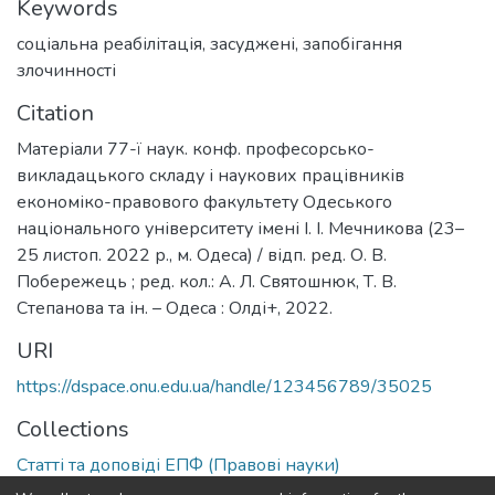
Keywords
соціальна реабілітація
,
засуджені
,
запобігання
злочинності
Citation
Матеріали 77-ї наук. конф. професорсько-
викладацького складу і наукових працівників
економіко-правового факультету Одеського
національного університету імені І. І. Мечникова (23–
25 листоп. 2022 р., м. Одеса) / відп. ред. О. В.
Побережець ; ред. кол.: А. Л. Святошнюк, Т. В.
Степанова та ін. – Одеса : Олді+, 2022.
URI
https://dspace.onu.edu.ua/handle/123456789/35025
Collections
Статті та доповіді ЕПФ (Правові науки)