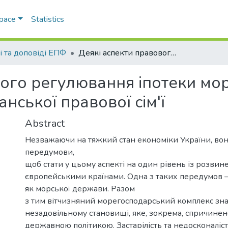
Space
Statistics
і та доповіді ЕПФ
Деякі аспекти правового регулювання іпотеки морського судна у країнах романо-германської правової сім'ї
ого регулювання іпотеки мор
нської правової сім'ї
Abstract
Незважаючи на тяжкий стан економіки України, вона
передумови,
щоб стати у цьому аспекті на один рівень із розви
європейськими країнами. Одна з таких передумов —
як морської держави. Разом
з тим вітчизняний морегосподарський комплекс зна
незадовільному становищі, яке, зокрема, спричин
державною політикою. Застарілість та недосконаліс