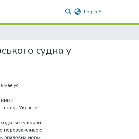
Log In
ського судна у
 має усі
неними
 статус України
ходиться у вкрай
ене нерозважливою
ть правових норм,