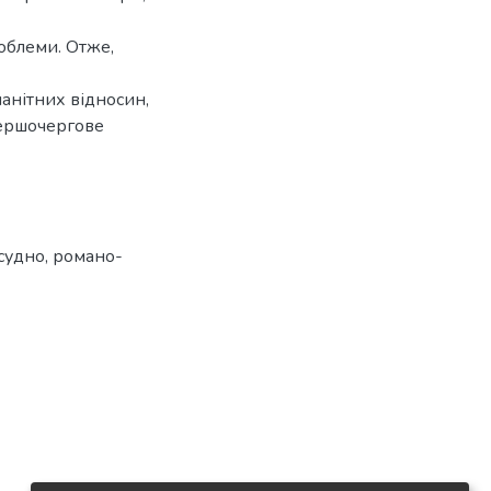
роблеми. Отже,
анітних відносин,
першочергове
судно
,
романо-