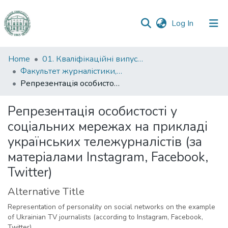
(current)
Log In
Communities
Home
01. Кваліфікаційні випускні роботи здобувачів вищої освіти
&
Факультет журналістики, реклами та видавничої справи
Collections
Репрезентація особистості у соціальних мережах на прикладі українських тележурналістів (за матеріалами Instagram, Facebook, Twitter)
All of DSpace
Репрезентація особистості у
соціальних мережах на прикладі
Statistics
українських тележурналістів (за
матеріалами Instagram, Facebook,
Twitter)
Alternative Title
Representation of personality on social networks on the example
of Ukrainian TV journalists (according to Instagram, Facebook,
Twitter)