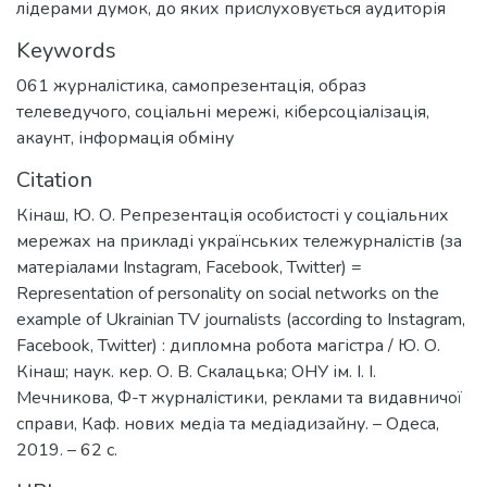
лідерами думок, до яких прислуховується аудиторія
Keywords
061 журналістика
,
самопрезентація
,
образ
телеведучого
,
соціальні мережі
,
кіберсоціалізація
,
акаунт
,
інформація обміну
Citation
Кінаш, Ю. О. Репрезентація особистості у соціальних
мережах на прикладі українських тележурналістів (за
матеріалами Instagram, Facebook, Twitter) =
Representation of personality on social networks on the
example of Ukrainian TV journalists (according to Instagram,
Facebook, Twitter) : дипломна робота магістра / Ю. О.
Кінаш; наук. кер. О. В. Скалацька; ОНУ ім. І. І.
Мечникова, Ф-т журналістики, реклами та видавничої
справи, Каф. нових медіа та медіадизайну. – Одеса,
2019. – 62 с.