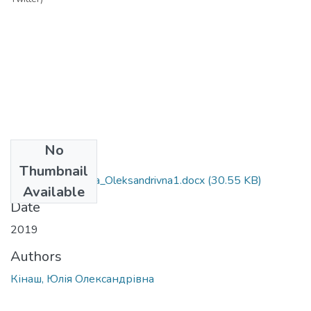
No
Files
Thumbnail
061_Kinash_Yuliya_Oleksandrivna1.docx
(30.55 KB)
Available
Date
2019
Authors
Кінаш, Юлія Олександрівна