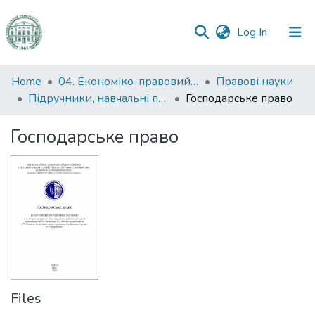
(current)
Log In
Communities
Home
04. Економіко-правовий факультет
Правові науки
&
Підручники, навчальні посібники та інші науково- та навчально-методичні праці ЕПФ (Правові науки)
Господарське право
Collections
Господарське право
All of DSpace
Statistics
Files