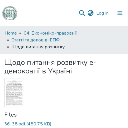
(current)
Log In
Communities
Home
04. Економіко-правовий факультет
&
Статті та доповіді ЕПФ
Collections
Щодо питання розвитку е-демократії в Україні
All of DSpace
Щодо питання розвитку е-
демократії в Україні
Statistics
Files
36-38.pdf
(480.75 KB)