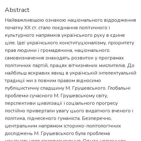
Abstract
Найважливішою ознакою національного відродження
початку ХХ ст. стало поєднання політичного і
культурного напрямків українського руху в єдине
ціле. Ідеї українського конституціоналізму, пріоритету
прав людини і громадянина, національного
самовизначення знаходять розвиток у програмах
політичних партій, працях вітчизняних мислителів. До
найбільш яскравих явищ в українській інтелектуальній
традиції ми з повним правом відносимо
публіцистичну спадщину М. Грушевського. Глобальні
проблеми сучасного М. Грушевському світу,
перспективи цивілізації і соціального прогресу
постійно привертали увагу цього видатного вченого і
політика, піднесеного гуманіста. Безперечно,
центральним напрямом історико-політологічних
досліджень М. Грушевського була проблема
національного самовизначення. Однак незмінним