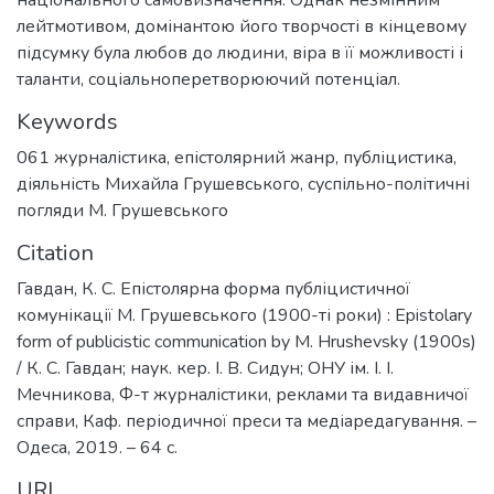
лейтмотивом, домінантою його творчості в кінцевому
підсумку була любов до людини, віра в її можливості і
таланти, соціальноперетворюючий потенціал.
Keywords
061 журналістика
,
епістолярний жанр
,
публіцистика
,
діяльність Михайла Грушевського
,
суспільно-політичні
погляди М. Грушевського
Citation
Гавдан, К. С. Епістолярна форма публіцистичної
комунікації М. Грушевського (1900-ті роки) : Epistolary
form of publicistic communication by M. Hrushevsky (1900s)
/ К. С. Гавдан; наук. кер. І. В. Сидун; ОНУ ім. І. І.
Мечникова, Ф-т журналістики, реклами та видавничої
справи, Каф. періодичної преси та медіаредагування. –
Одеса, 2019. – 64 с.
URI