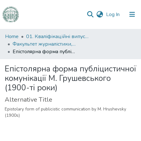
(current)
Log In
Communities
Home
01. Кваліфікаційні випускні роботи здобувачів вищої освіти
&
Факультет журналістики, реклами та видавничої справи
Collections
Епістолярна форма публіцистичної комунікації М. Грушевського (1900-ті роки)
All of DSpace
Епістолярна форма публіцистичної
комунікації М. Грушевського
Statistics
(1900-ті роки)
Alternative Title
Epistolary form of publicistic communication by M. Hrushevsky
(1900s)