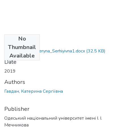
No
Files
Thumbnail
061_Havdan_Kateryna_Serhiyivna1.docx
(32.5 KB)
Available
Date
2019
Authors
Гавдан, Катерина Сергіївна
Publisher
Одеський національний університет імені І. І.
Мечникова