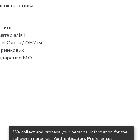
льність
,
оцінка
’єктів
атеріалів І
м. Одеса / ОНУ ім.
я ринкових
ондаренко М.О.,
We collect and process your personal information for the
following purposes:
Authentication, Preferences,