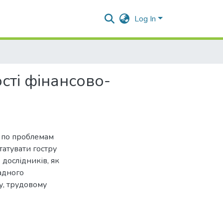
Log In
сті фінансово-
в по проблемам
атувати гостру
 дослідників, як
адного
у, трудовому