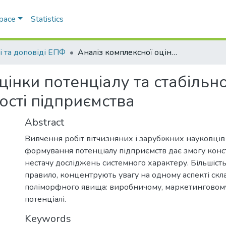
Space
Statistics
і та доповіді ЕПФ
Аналіз комплексної оцінки потенціалу та стабільності фінансово-господарської діяльності підприємства
цінки потенціалу та стабільно
ості підприємства
Abstract
Вивчення робіт вітчизняних і зарубіжних науковці
формування потенціалу підприємств дає змогу конст
нестачу досліджень системного характеру. Більшість
правило, концентрують увагу на одному аспекті скл
поліморфного явища: виробничому, маркетинговом
потенціалі.
Keywords