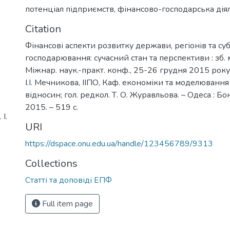
потенціал підприємств
,
фінансово-господарська дія
Citation
Фінансові аспекти розвитку держави, регіонів та суб
господарювання: сучасний стан та перспективи : зб. м
Міжнар. наук.-практ. конф., 25-26 грудня 2015 року 
І.І. Мечникова, ІІПО, Каф. економіки та моделюванн
відносин; гол. редкол. Т. О. Журавльова. – Одеса : Б
2015. – 519 с.
І.
URI
https://dspace.onu.edu.ua/handle/123456789/9313
Collections
Статті та доповіді ЕПФ
Full item page