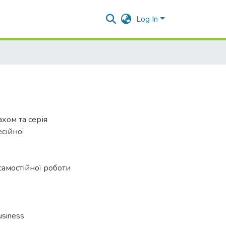
Log In
хом та серія
есійної
самостійної роботи
usiness