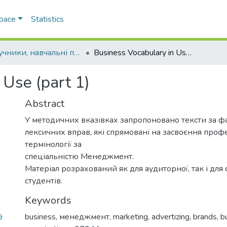
Space
Statistics
Підручники, навчальні посібники та інші науково- та навчально-методичні праці РГФ
Business Vocabulary in Use (part 1)
 Use (part 1)
Abstract
У методичних вказівках запропоновано тексти за фа
лексичних вправ, які спрямовані на засвоєння проф
термінології за
спеціальністю Менеджмент.
Матеріал розрахований як для аудиторної, так і для 
студентів.
Keywords
business
,
менеджмент
,
marketing
,
advertizing
,
brands
,
b
9