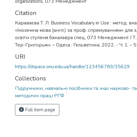
organizations
,
073 Менеджмент
Citation
Караваєва Т. Л. Business Vocabulary in Use : метод. вк
«Іноземна мова (англ.) за проф. спрямуванням» для 
освіти ступеня бакалавра спец. 073 Менеджмент / Т. 
Тер-Григорьян. – Одеса : Гельветика, 2022. - Ч. 1. – 5
URI
https://dspace.onu.edu.ua/handle/123456789/35629
Collections
Підручники, навчальні посібники та інші науково- т
методичні праці РГФ
Full item page