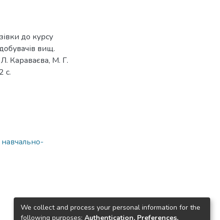
азівки до курсу
здобувачів вищ.
Л. Караваєва, М. Г.
2 с.
а навчально-
We collect and process your personal information for the
following purposes:
Authentication, Preferences,