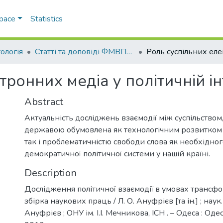
Space
Statistics
ологія
Статті та доповіді ФМВПС (Політологія)
ронних медіа у політичній ін
Abstract
Актуальність досліджень взаємодії між суспільством,
державою обумовлена як технологічним розвитком
так і проблематичністю свободи слова як необхідног
демократичної політичної системи у нашій країні.
Description
Дослідження політичної взаємодії в умовах трансфор
збірка наукових праць / Л. О. Ануфрієв [та ін.] ; наук. 
Ануфрієв ; ОНУ ім. І.І. Мечникова, ІСН . – Одеса : Оде