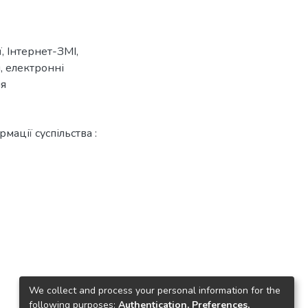
ї
,
Інтернет-ЗМІ
,
я
,
електронні
ня
мації суспільства :
We collect and process your personal information for the
following purposes:
Authentication, Preferences,