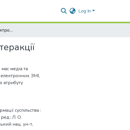
Log In
Роль суспільних електронних медіа у політичній інтеракції
теракції
 мас медіа та
 електронних ЗМІ,
о атрибуту
мації суспільства :
ред.: Л. О.
ський нац. ун-т,