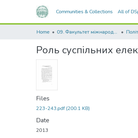
Communities & Collections
All of D
Home
09. Факультет міжнародних відносин, політології та соціології
Політ
Роль суспільних елект
Files
223-243.pdf
(200.1 KB)
Date
2013