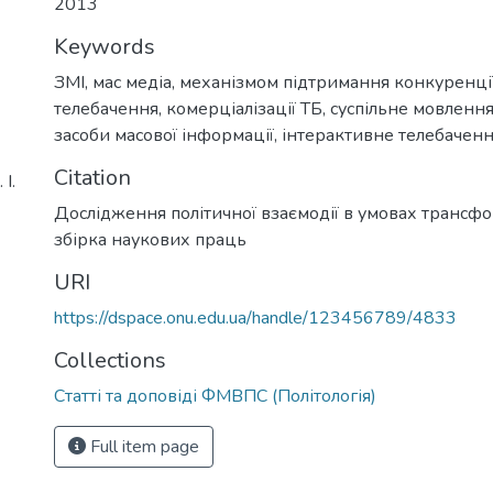
2013
Keywords
ЗМІ
,
мас медіа
,
механізмом підтримання конкуренці
телебачення
,
комерціалізації ТБ
,
суспільне мовленн
засоби масової інформації
,
інтерактивне телебачен
Citation
І.
Дослідження політичної взаємодії в умовах трансфор
збірка наукових праць
URI
https://dspace.onu.edu.ua/handle/123456789/4833
Collections
Статті та доповіді ФМВПС (Політологія)
Full item page