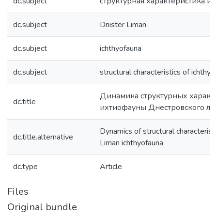
dc.subject
структурная характеристика и
dc.subject
Dnister Liman
dc.subject
ichthyofauna
dc.subject
structural characteristics of ichthy
Динамика структурных характ
dc.title
ихтиофауны Днестровского ли
Dynamics of structural characteristi
dc.title.alternative
Liman ichthyofauna
dc.type
Article
Files
Original bundle