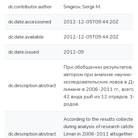
dc.contributor.author
Snigirov, Sergii M.
dc.date.accessioned
2012-12-05T09:44:20Z
dc.date.available
2012-12-05T09:44:20Z
dc.date.issued
2012-09
При обобщении результатов, 
автором при анализе научно-
исследовательских ловов в Дн
dc.description.abstract
лимане в 2006-2011 гг., всего
42 вида рыб из 12 отрядов, 16 
родов.
According to the results collected 
during analysis of research catches
dc.description.abstract
Liman in 2006-2011 altogether 42