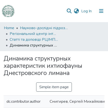
(current)
Log In
Communities
Home
Науково-дослідні підрозділи
&
Регіональний центр інтегрованого моніторингу природного середовища та екологічних досліджень
Collections
Статті та доповіді РЦІМПСЕД
Динамика структурных характеристик ихтиофауны Днестровского лимана
All of DSpace
Динамика структурных
Statistics
характеристик ихтиофауны
Днестровского лимана
Simple item page
dc.contributor.author
Снигирев, Сергей Михайлович