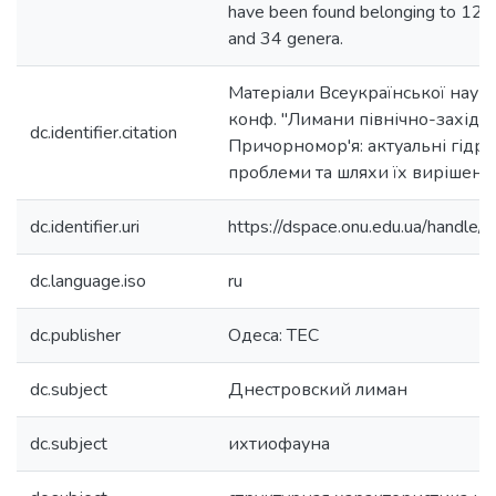
have been found belonging to 12 or
and 34 genera.
Матеріали Всеукраїнської наук
конф. "Лимани північно-західн
dc.identifier.citation
Причорномор'я: актуальні гідро
проблеми та шляхи їх вирішенн
dc.identifier.uri
https://dspace.onu.edu.ua/handl
dc.language.iso
ru
dc.publisher
Одеса: ТЕС
dc.subject
Днестровский лиман
dc.subject
ихтиофауна