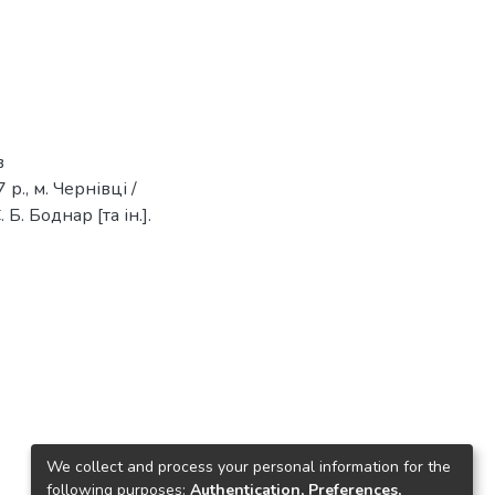
в
р., м. Чернівці /
Б. Боднар [та ін.].
We collect and process your personal information for the
following purposes:
Authentication, Preferences,