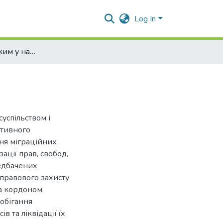
Log In
Міграційний режим у науковій думці України
успільством і
ктивного
ня міграційних
ації прав, свобод,
редбачених
 правового захисту
а кордоном,
обігання
 та ліквідації їх