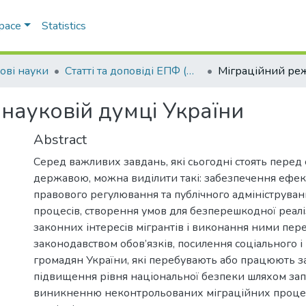
Space
Statistics
ові науки
Статті та доповіді ЕПФ (Правові науки)
науковій думці України
Abstract
Серед важливих завдань, які сьогодні стоять перед с
державою, можна виділити такі: забезпечення ефе
правового регулювання та публічного адмініструван
процесів, створення умов для безперешкодної реаліз
законних інтересів мігрантів і виконання ними пе
законодавством обов’язків, посилення соціального і
громадян України, які перебувають або працюють з
підвищення рівня національної безпеки шляхом зап
виникненню неконтрольованих міграційних процесів