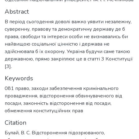
Abstract
В період сьогодення доволі важко уявити незалежну,
суверенну, правову та демократичну державу де б
права, свободи та інтереси особи не визнавались би
найвищою соціальної цінністю і держава не
здійснювала б їх охорону. Україна будучи саме такою
державною, прямо закріплює це в статті 3 Конституції
[3].
Keywords
081 право
,
заходи забезпечення кримінального
провадження
,
відсторонення обвинуваченого від
посади
,
законність відсторонення від посади
,
обмеження конституційних прав
Citation
Булай, В. С. Відсторонення підозрюваного,