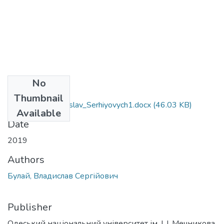
No
Files
Thumbnail
081_Bulay_Vladyslav_Serhiyovych1.docx
(46.03 KB)
Available
Date
2019
Authors
Булай, Владислав Сергійович
Publisher
Одеський національний університет ім. І. І. Мечникова