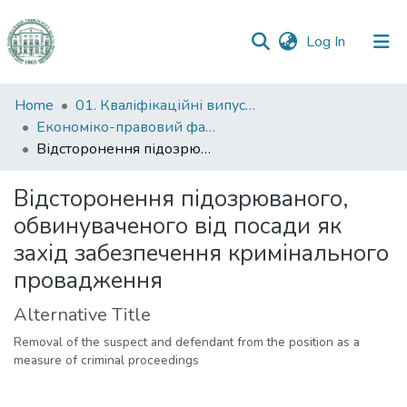
(current)
Log In
Communities
Home
01. Кваліфікаційні випускні роботи здобувачів вищої освіти
&
Економіко-правовий факультет
Collections
Відсторонення підозрюваного, обвинуваченого від посади як захід забезпечення кримінального провадження
All of DSpace
Відсторонення підозрюваного,
обвинуваченого від посади як
Statistics
захід забезпечення кримінального
провадження
Alternative Title
Removal of the suspect and defendant from the position as a
measure of criminal proceedings