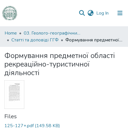
(current)
Log In
Communities
Home
03. Геолого-географічний факультет
&
Статті та доповіді ГГФ
Формування предметної області рекреаційно-туристичної діяльності
Collections
Формування предметної області
All of DSpace
рекреаційно-туристичної
діяльності
Statistics
Files
125-127+.pdf
(149.58 KB)