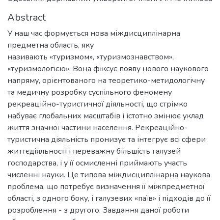
Abstract
У наш час формується нова міждисциплінарна
предметна область, яку
називають «туризмом», «туризмознавством»,
«туризмологією». Вона фіксує появу нового наукового
напряму, орієнтованого на теоретико-метидологічну
та медичну розробку суспільного феномену
рекреаційно-туристичної діяльності, що стрімко
набуває глобальних масштабів і істотно змінює уклад
життя значної частини населення. Рекреаційно-
туристична діяльність пронизує та інтегрує всі сфери
життєдіяльності і переважну більшість галузей
господарства, і у її осмисленні приймають участь
численні науки. Це типова міждисциплінарна наукова
проблема, що потребує визначення її міжпредметної
області, з одного боку, і галузевих «паїв» і підходів до її
розроблення - з другого. Завдання даної роботи