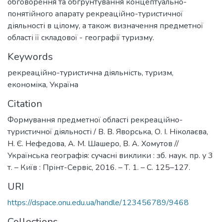
обговорення та обгрунтування концептуально-
понятійного апарату рекреаційно-туристичної
діяльності в цілому, а також визначення предметної
області її складової - географії туризму.
Keywords
рекреаційно-туристична діяльність
,
туризм
,
економіка
,
Україна
Citation
Формування предметної області рекреаційно-
туристичної діяльності / В. В. Яворська, О. І. Ніколаєва,
Н. Є. Нефедова, А. М. Шашеро, В. А. Хомутов //
Українська географія: сучасні виклики : зб. наук. пр. у 3
т. – Київ : Прінт-Сервіс, 2016. – Т. 1. – С. 125–127.
URI
https://dspace.onu.edu.ua/handle/123456789/9468
Collections