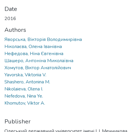
Date
2016
Authors
Яворська, Вікторія Володимирівна
Ніколаєва, Олена Іванівна
Нефедова, Ніна Євгенівна
Шашеро, Антоніна Миколаївна
Хомутов, Вiктор Анатолiйович
Yavorska, Viktoriia V.
Shashero, Antonina M.
Nikolaieva, Olena I.
Nefedova, Nina Ye.
Khomutov, Viktor A.
Publisher
Одеський державний університет імені І. І. Мечникова