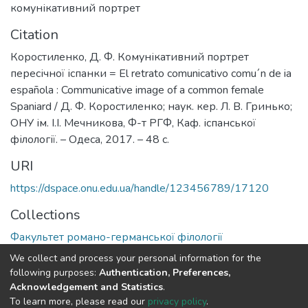
комунікативний портрет
Citation
Коростиленко, Д. Ф. Комунікативний портрет
пересічної іспанки = El retrato comunicativo comu´n de ia
española : Communicative image of a common female
Spaniard / Д. Ф. Коростиленко; наук. кер. Л. В. Гринько;
ОНУ ім. І.І. Мечникова, Ф-т РГФ, Каф. іспанської
філології. – Одеса, 2017. – 48 с.
URI
https://dspace.onu.edu.ua/handle/123456789/17120
Collections
Факультет романо-германської філології
We collect and process your personal information for the
Full item page
following purposes:
Authentication, Preferences,
Acknowledgement and Statistics
.
To learn more, please read our
privacy policy
.