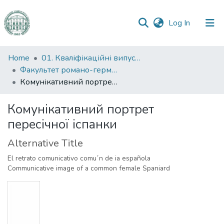
(current)
Log In
Communities
Home
01. Кваліфікаційні випускні роботи здобувачів вищої освіти
&
Факультет романо-германської філології
Collections
Комунікативний портрет пересічної іспанки
All of DSpace
Комунікативний портрет
пересічної іспанки
Statistics
Alternative Title
El retrato comunicativo comu´n de ia española
Communicative image of a common female Spaniard