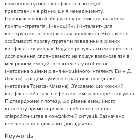
пояснення сутності конфліктів з позицій
представників різних шкіл менеджменту.
Проаналізовано й обґрунтовано зміст та значення
понять «стратегія» і «емоційний інтелект» для
конструктивного вирішення конфліктів. Визначено
особливості прояву стратегій поведінки в різних
конфліктних умовах. Надано результати емпіричного
дослідження, спрямованого на пошук взаємозв’язків
між рівнем емоційного інтелекту особистості
(методика оцінки рівня емоційного інтелекту ЕмІн Д.
Люсіна) та її домінуючою стратегією поведінки
(методика Томаса-Кілмана). З’ясовано, що кожний
конфліктний стиль є ефективним за конкретних умов.
Підтверджено гіпотезу, що рівень емоційного
інтелекту прямо корелює з вибором стратегії
співробітництва в конфліктній ситуації. Зазначено
перспективи подальших досліджень.
Keywords