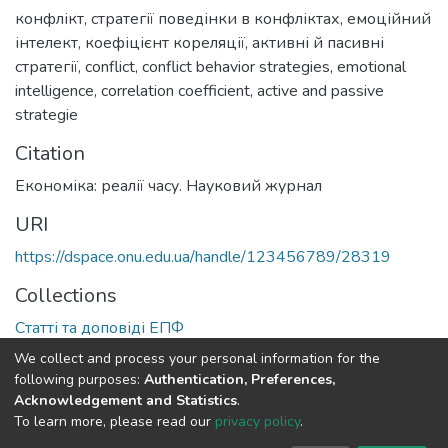
конфлікт
,
стратегії поведінки в конфліктах
,
емоційний
інтелект
,
коефіцієнт кореляції
,
активні й пасивні
стратегії
,
conflict
,
conflict behavior strategies
,
emotional
intelligence
,
correlation coefficient
,
active and passive
strategie
Citation
Економіка: реалії часу. Науковий журнал
URI
https://dspace.onu.edu.ua/handle/123456789/28319
Collections
Статті та доповіді ЕПФ
We collect and process your personal information for the
Full item page
following purposes:
Authentication, Preferences,
Acknowledgement and Statistics
.
To learn more, please read our
privacy policy
.
DSpace software
copyright © 2009-2026
LYRASIS