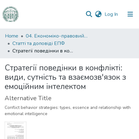
(current)
Log In
Communities
Home
04. Економіко-правовий факультет
&
Статті та доповіді ЕПФ
Collections
Стратегії поведінки в конфлікті: види, сутність та взаємозв'язок з емоційним інтелектом
All of DSpace
Стратегії поведінки в конфлікті:
види, сутність та взаємозв'язок з
Statistics
емоційним інтелектом
Alternative Title
Conflict behavior strategies: types, essence and relationship with
emotional intelligence