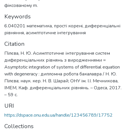
фiксованому m.
Keywords
6.040201 математика
,
прості коренi
,
диференцiальні
рiвняння
,
асимптотичне iнтегрування
Citation
Пілєва, Н. Ю. Асимптотичне інтегрування систем
диференціальних рівнянь з виродженнями =
Asymptotic integration of systems of differential equation
with degeneracy : дипломна робота бакалавра / Н. Ю.
Пілєва; наук. кер. Н. В. Шарай; ОНУ ім. І.І. Мечникова,
ІМЕМ, Каф. диференціальних рівнянь. – Одеса, 2017.
– 59 с.
URI
https://dspace.onu.edu.ua/handle/123456789/17752
Collections