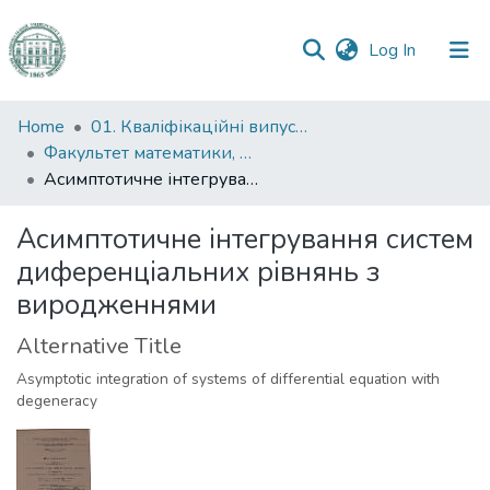
(current)
Log In
Communities
Home
01. Кваліфікаційні випускні роботи здобувачів вищої освіти
&
Факультет математики, фізики та інформаційних технологій
Collections
Асимптотичне інтегрування систем диференціальних рівнянь з виродженнями
All of DSpace
Асимптотичне інтегрування систем
диференціальних рівнянь з
Statistics
виродженнями
Alternative Title
Asymptotic integration of systems of differential equation with
degeneracy