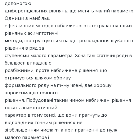
допомогою
диференцiальних рiвнянь, що мiстять малий параметр.
Одними з найбiльш
ефективних методiв наближеного iнтегрування таких
рiвнянь с асимптотичнi
методи, що грунтуються на iдeї розкладання шуканого
рiшення в ряд за
ступенями малого параметра. Хоча такi статечнi ряди в
бiльшостi випадкiв с
розбiжними, проте наближене рiшення, що
отримусться шляхом обриву
формального ряду на m-му членi, дає хорошу
апроксимацiю точного
рiшення. Побудованi таким чином наближенi рiшення
носять асимптотичний
характер в тому сенсі, що вони прагнуть до
відповідних точним рішеннях не
зi збiльшенням числа m, а при прагненнi до нуля
малого параметра i