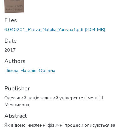
Files
6.040201_Pileva_Natalia_Yuriivna1.pdf
(3.04 MB)
Date
2017
Authors
Пілєва, Наталія Юріївна
Publisher
Одеський національний університет імені І. І.
Мечникова
Abstract
Як вiдомо, численнi фiзичнi процеси описуються за