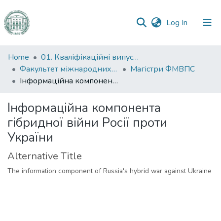
(current)
Log In
Communities
Home
01. Кваліфікаційні випускні роботи здобувачів вищої освіти
&
Факультет міжнародних відносин, політології та соціології
Магістри ФМВПС
Collections
Інформаційна компонента гібридної війни Росії проти України
All of DSpace
Інформаційна компонента
гібридної війни Росії проти
Statistics
України
Alternative Title
The information component of Russia's hybrid war against Ukraine