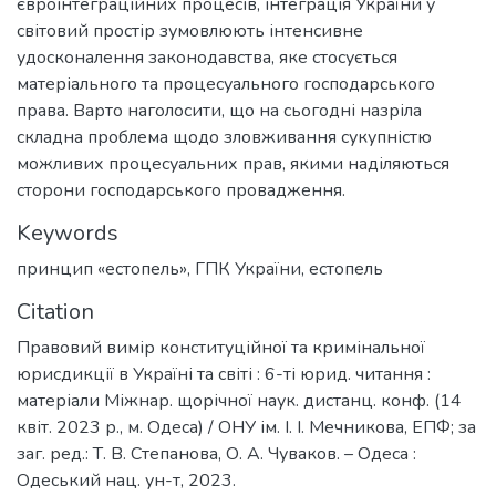
євроінтеграційних процесів, інтеграція України у
світовий простір зумовлюють інтенсивне
удосконалення законодавства, яке стосується
матеріального та процесуального господарського
права. Варто наголосити, що на сьогодні назріла
складна проблема щодо зловживання сукупністю
можливих процесуальних прав, якими наділяються
сторони господарського провадження.
Keywords
принцип «естопель»
,
ГПК України
,
естопель
Citation
Правовий вимір конституційної та кримінальної
юрисдикції в Україні та світі : 6-ті юрид. читання :
матеріали Міжнар. щорічної наук. дистанц. конф. (14
квіт. 2023 р., м. Одеса) / ОНУ ім. І. І. Мечникова, ЕПФ; за
заг. ред.: Т. В. Степанова, О. А. Чуваков. – Одеса :
Одеський нац. ун-т, 2023.