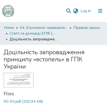
(current)
Log In
Communities
Home
04. Економіко-правовий факультет
Правові науки
&
Статті та доповіді ЕПФ (Правові науки)
Collections
Доцільність запровадження принципу «естопель» в ГПК України
All of DSpace
Доцільність запровадження
принципу «естопель» в ГПК
Statistics
України
Files
90-93.pdf
(200.94 KB)