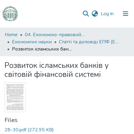
(current)
Log In
Communities
Home
04. Економіко-правовий факультет
&
Економічні науки
Статті та доповіді ЕПФ (Економічні науки)
Collections
Розвиток ісламських банків у світовій фінансовій системі
All of DSpace
Розвиток ісламських банків у
світовій фінансовій системі
Statistics
Files
28-30.pdf
(272.95 KB)