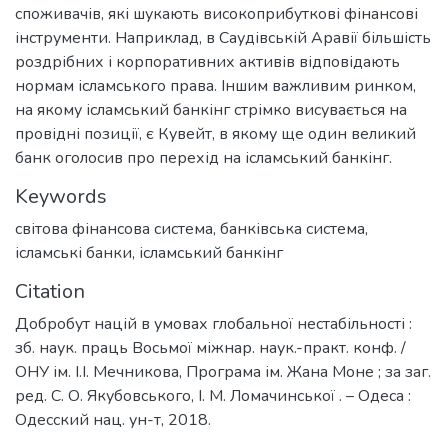
споживачів, які шукають високоприбуткові фінансові
інструменти. Наприклад, в Саудівській Аравії більшість
роздрібних і корпоративних активів відповідають
нормам ісламського права. Іншим важливим ринком,
на якому ісламський банкінг стрімко висувається на
провідні позиції, є Кувейт, в якому ще один великий
банк оголосив про перехід на ісламський банкінг.
Keywords
світова фінансова система
,
банківська система
,
ісламські банки
,
ісламський банкінг
Citation
Добробут націй в умовах глобальної нестабільності :
зб. наук. праць Восьмої міжнар. наук.-практ. конф. /
ОНУ ім. І.І. Мечникова, Програма ім. Жана Моне ; за заг.
ред. С. О. Якубовського, І. М. Ломачинської . – Одеса :
Одесский нац. ун-т, 2018.