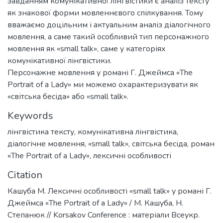
завданням комунікативної лінгвістики є аналіз тексту
як знакової форми мовленнєвого спілкування. Тому
вважаємо доцільним і актуальним аналіз діалогічного
мовлення, а саме такий особливий тип персонажного
мовлення як «small talk», саме у категоріях
комунікативної лінгвістики.
Персонажне мовлення у романі Г. Джеймса «The
Portrait of a Lady» ми можемо охарактеризувати як
«світська бесіда» або «small talk».
Keywords
лінгвістика тексту
,
комунікативна лінгвістика
,
діалогічне мовлення
,
«small talk»
,
світська бесіда
,
роман
«The Portrait of a Lady»
,
лексичні особливості
Citation
Кашуба М. Лексичні особливості «small talk» у романі Г.
Джеймса «The Portrait of a Lady» / М. Кашуба, Н.
Степанюк // Korsakov Conference : матеріали Всеукр.