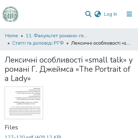
(current)
Log In
Communities
Home
11. Факультет романо-германської філології
&
Статті та доповіді РГФ
Лексичні особливості «small talk» у романі Г. Джеймса «The Portrait of a Lady»
Collections
Лексичні особливості «small talk» у
All of DSpace
романі Г. Джеймса «The Portrait of
a Lady»
Statistics
Files
127-130.pdf
(409.12 KB)