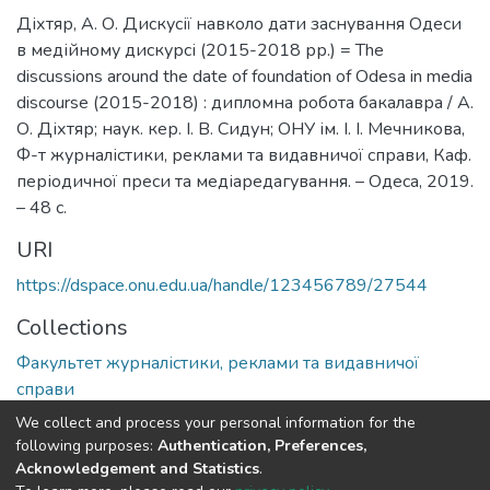
Діхтяр, А. О. Дискусії навколо дати заснування Одеси
в медійному дискурсі (2015-2018 рр.) = The
discussions around the date of foundation of Odesa in media
discourse (2015-2018) : дипломна робота бакалавра / А.
О. Діхтяр; наук. кер. І. В. Сидун; ОНУ ім. І. І. Мечникова,
Ф-т журналістики, реклами та видавничої справи, Каф.
періодичної преси та медіаредагування. – Одеса, 2019.
– 48 с.
URI
https://dspace.onu.edu.ua/handle/123456789/27544
Collections
Факультет журналістики, реклами та видавничої
справи
We collect and process your personal information for the
Full item page
following purposes:
Authentication, Preferences,
Acknowledgement and Statistics
.