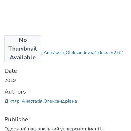
No
Files
Thumbnail
6.030301_Dihtiar_Anastasia_Oleksandrivna1.docx
(52.62
Available
KB)
Date
2019
Authors
Діхтяр, Анастасія Олександрівна
Publisher
Одеський національний університет імені І. І.