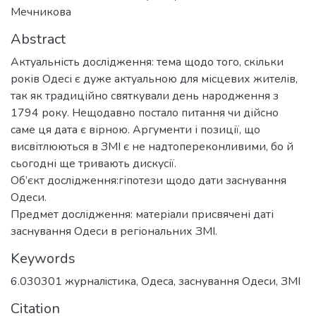
Мечникова
Abstract
Актуальність дослідження: тема щодо того, скільки
років Одесі є дуже актуальною для місцевих жителів,
так як традиційно святкували день народження з
1794 року. Нещодавно постало питання чи дійсно
саме ця дата є вірною. Аргументи і позиції, що
висвітлюються в ЗМІ є не надтопереконливими, бо й
сьогодні ще тривають дискусії.
Об’єкт дослідження:гіпотези щодо дати заснування
Одеси.
Предмет дослідження: матеріали присвячені даті
заснування Одеси в регіональних ЗМІ.
Keywords
6.030301 журналicтика
,
Одеса
,
заснування Одеси
,
ЗМІ
Citation