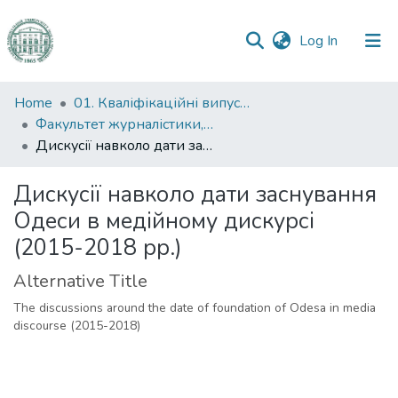
(current)
Log In
Communities
Home
01. Кваліфікаційні випускні роботи здобувачів вищої освіти
&
Факультет журналістики, реклами та видавничої справи
Collections
Дискусії навколо дати заснування Одеси в медійному дискурсі (2015-2018 рр.)
All of DSpace
Дискусії навколо дати заснування
Одеси в медійному дискурсі
Statistics
(2015-2018 рр.)
Alternative Title
The discussions around the date of foundation of Odesa in media
discourse (2015-2018)