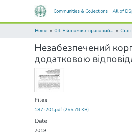
Communities & Collections
All of D
Home
04. Економіко-правовий факультет
Статт
Незабезпечений корп
додатковою відповід
Files
197-201.pdf
(255.78 KB)
Date
2019