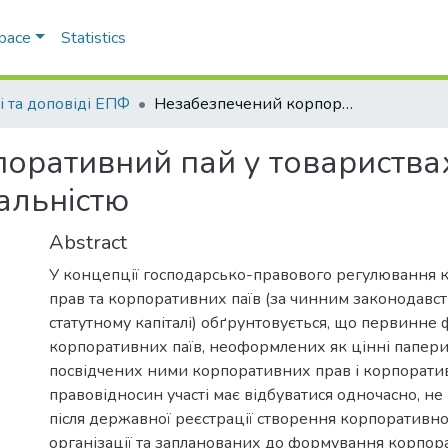
Space
Statistics
і та доповіді ЕПФ
Незабезпечений корпоративний пай у товариствах з обмеженою та додатковою відповідальністю
оративний пай у товариства
альністю
Abstract
У концепції господарсько-правового регулювання
прав та корпоративних паїв (за чинним законодавст
статутному капіталі) обґрунтовується, що первинне
корпоративних паїв, неоформлених як цінні папер
посвідчених ними корпоративних прав і корпорат
правовідносин участі має відбуватися одночасно, не 
після державної реєстрації створення корпоративно
організації та запланованих до формування корпор