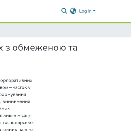
Log In
х з обмеженою та
 корпоративних
вом – часток у
 формування
и, виникнення
ивних
пізніше місяця
ї господарської
ативних паїв на