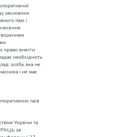
орпоративній
оду засновник
ивного паю і
 внесення
створенням
ням
є право внести
падає необхідність
ад: особа, яка не
часника і не має
поративних паїв
твом України та
ПРАЦЬ за