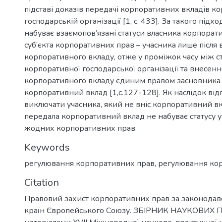
підставі доказів передачі корпоративних вкладів к
господарській організації [1, c. 433]. За такого підх
набуває взаємопов’язані статуси власника корпорат
суб’єкта корпоративних прав – учасника лише після
корпоративного вкладу, отже у проміжок часу між 
корпоративної господарської організації та внесен
корпоративного вкладу єдиним правом засновника 
корпоративний вклад [1,c.127-128]. Як наслідок від
виключати учасника, який не вніс корпоративний вкл
передала корпоративний вклад не набуває статусу у
жодних корпоративних прав.
Keywords
регулювання корпоративних прав
,
регулювання кор
Citation
Правовий захист корпоративних прав за законодавс
країн Європейського Союзу. ЗБІРНИК НАУКОВИХ 