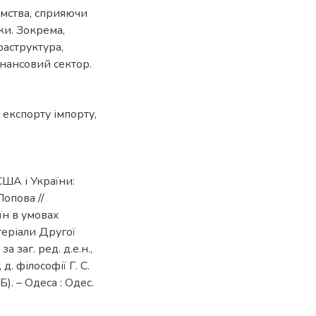
ємства, сприяючи
ки. Зокрема,
раструктура,
інансовий сектор.
 експорту імпорту
,
США і України:
Попова //
їн в умовах
теріали Другої
а заг. ред. д.е.н.,
д. філософії Г. С.
Б). – Одеса : Одес.