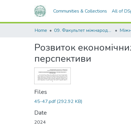
Communities & Collections
All of D
Home
09. Факультет міжнародних відносин, політології та соціології
Розвиток економічних
перспективи
Files
45-47.pdf
(292.92 KB)
Date
2024