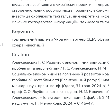
вкладають свої кошти в українські проекти і підпри
створенню нових робочих місць і розвитку економі
інвестиції охоплюють такі галузі, як енергетика, інф
сільське господарство, інформаційні технології та ф
Keywords
торгівельний партнер України
,
партнер США
,
сфера
І.
сфера інвестицій
Citation
Алексеєвська Г. С. Розвиток економічних відносин 
проблеми та перспективи / Г. С. Алексеєвська, Н. М. 
Соціально-економічний та політичний розвиток кра
глобальної нестабільності [Електронний ресурс] : ма
міжнар. наук.-практ. конф. (Одеса, 31 трав. 2024 р.) / з
проф. С. О. Якубовського, к.е.н., доц. Н. М. Крючкової, 
Алексеєвської. – Електрон. текст. дані (1 файл : 5,2 М
нац. ун-т ім. І. І. Мечникова, 2024. – С. 45–47.