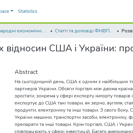
Space
Statistics
Міжнародні економічні відносини
Статті та доповіді ФМВПС (Міжнародні економічні відносини)
 відносин США і України: пр
Abstract
На сьогоднішній день, США є одним з найбільших 
партнерів України. Обсяги торгівлі між двома краї
зростати, зокрема у сфері експорту імпорту товарів і
експортує до США такі товари, як зерно, вугілля, стал
продукти, електроніку та інші товари. З свого боку,
України машини, транспортні засоби, електроніку, 
препарати та інші товари. Крім торгівлі, США і Укра
співпрацюють у сфері інвестицій. Багато американ