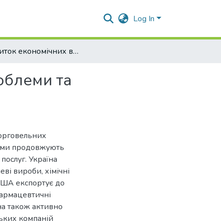
Log In
Розвиток економічних відносин США і України: проблеми та перспективи
облеми та
торговельних
нами продовжують
 послуг. Україна
еві вироби, хімічні
 США експортує до
фармацевтичні
їна також активно
ських компаній