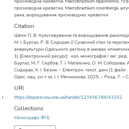
прісноводна креветка
,
Macrobrachium nipponense
,
гіг
прісноводна креветка
,
Macrobrachium rosenbergii
,
шту
рака
,
вирощування прісноводної креветки
Citation
Шекк П. В. Культивування та вирощування ракоподіб
М. І. Бургаз, Р. В. Сидорак // Сучасний стан та перс
аквакультури Одеського регіону в умовах кліматичн
1) [Електронний ресурс] : кол. монографія / заг. ред. П
Бургаз, М. Г. Сербов, Т. І. Матвієнко, О. М. Соборова, А. 
Сидорак, К. І. Безик. – Електрон. текст. дані (1 файл : 
Одес. нац. ун-т ім. І. І. Мечникова, 2025. – Розд. 7. – 
URI
https://dspace.onu.edu.ua/handle/123456789/43352
І.
Collections
Монографії ФГЕ