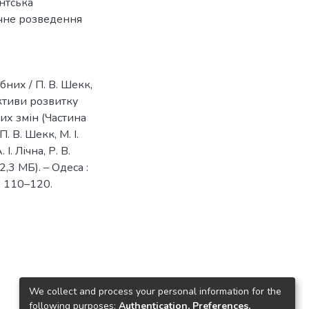
антська
чне розведення
них / П. В. Шекк,
пективи розвитку
их змін (Частина
. В. Шекк, М. І.
І. Лічна, Р. В.
2,3 МБ). – Одеса :
С. 110–120.
We collect and process your personal information for the
following purposes:
Authentication, Preferences,