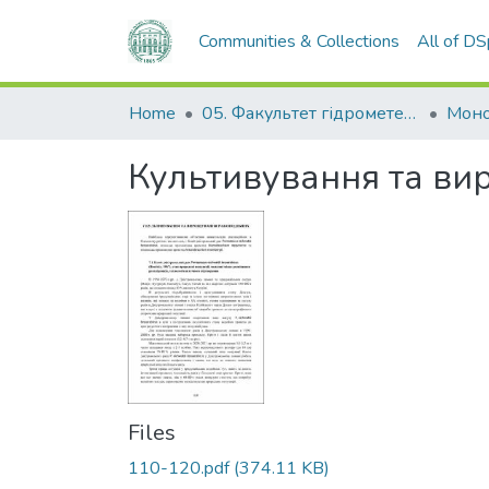
Communities & Collections
All of D
Home
05. Факультет гідрометеорології і екології
Моно
Культивування та ви
Files
110-120.pdf
(374.11 KB)