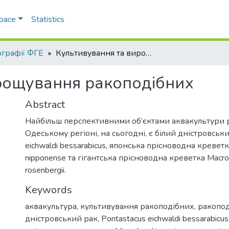
Space
Statistics
графії ФГЕ
Культивування та вирощування ракоподібних
рощування ракоподібних
Abstract
Найбільш перспективними об’єктами аквакультури 
Одеському регіоні, на сьогодні, є білий дністровськ
eichwaldi bessarabicus, японська прісноводна кревет
nipponense та гігантська прісноводна креветка Macro
rosenbergii.
Keywords
аквакультура
,
культивування ракоподібних
,
ракопод
дністровський рак
,
Pontastacus eichwaldi bessarabicus