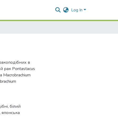
Log In
ракоподібних в
ий рак Pontastacus
ка Macrobrachium
brachium
ібні
,
білий
,
японська