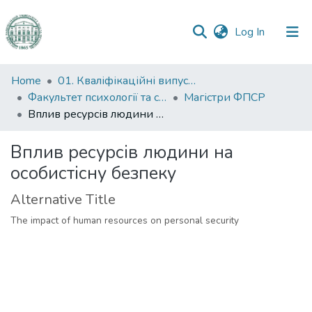
(current)
Log In
Communities
Home
01. Кваліфікаційні випускні роботи здобувачів вищої освіти
&
Факультет психології та соціальної роботи
Магістри ФПСР
Collections
Вплив ресурсів людини на особистісну безпеку
All of DSpace
Вплив ресурсів людини на
особистісну безпеку
Statistics
Alternative Title
The impact of human resources on personal security