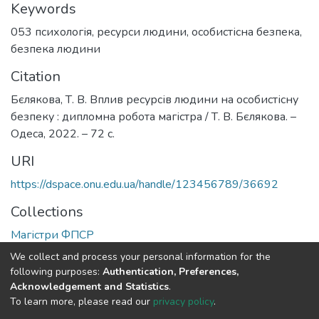
Keywords
053 психологія
,
ресурси людини
,
особистісна безпека
,
безпека людини
Citation
Бєлякова, Т. В. Вплив ресурсів людини на особистісну
безпеку : дипломна робота магістра / Т. В. Бєлякова. –
Одеса, 2022. – 72 с.
URI
https://dspace.onu.edu.ua/handle/123456789/36692
Collections
Магістри ФПСР
We collect and process your personal information for the
Full item page
following purposes:
Authentication, Preferences,
Acknowledgement and Statistics
.
To learn more, please read our
privacy policy
.
DSpace software
copyright © 2009-2026
LYRASIS