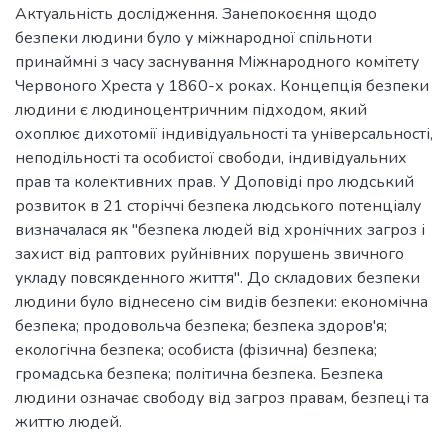
Актуальність дослідження. Занепокоєння щодо
безпеки людини було у міжнародної спільноти
принаймні з часу заснування Міжнародного комітету
Червоного Хреста у 1860-х роках. Концепція безпеки
людини є людиноцентричним підходом, який
охоплює дихотомії індивідуальності та універсальності,
неподільності та особистої свободи, індивідуальних
прав та колективних прав. У Доповіді про людський
розвиток в 21 сторіччі безпека людського потенціалу
визначалася як "безпека людей від хронічних загроз і
захист від раптових руйнівних порушень звичного
укладу повсякденного життя". До складових безпеки
людини було віднесено сім видів безпеки: економічна
безпека; продовольча безпека; безпека здоров'я;
екологічна безпека; особиста (фізична) безпека;
громадська безпека; політична безпека. Безпека
людини означає свободу від загроз правам, безпеці та
життю людей.