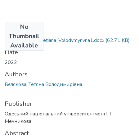
No
Files
Thumbnail
053_Bieliakova_Tetiana_Volodymyrivna1.docx
(62.71 KB)
Available
Date
2022
Authors
Бєлякова, Тетяна Володимирівна
Publisher
Одеський національний університет імені І. І.
Мечникова
Abstract