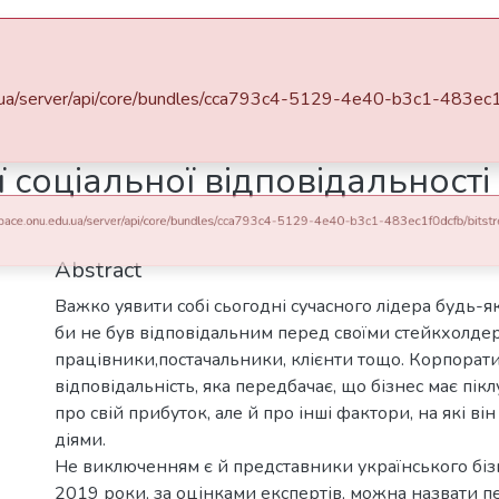
Space
Statistics
space.onu.edu.ua/server/api/core/bundles/cca793c4-5129-4e40-b3c1-483ec1f0dcfb/
і та доповіді ЕПФ
Аналіз корпоративної соціальної відповідальності (КСВ) в Україні в 2019 році
соціальної відповідальності 
0 Http failure response for https://dspace.onu.edu.ua/server/api/core/bundles/cca793c4-5129-4e40-b3c1-483ec1f0dcfb/bitstreams?page=0&size=10: 0 Unknown Error
Abstract
Важко уявити собі сьогодні сучасного лідера будь-я
би не був відповідальним перед своїми стейкхолдер
працівники,постачальники, клієнти тощо. Корпорат
відповідальність, яка передбачає, що бізнес має пік
про свій прибуток, але й про інші фактори, на які ві
діями.
Не виключенням є й представники українського бізн
2019 роки, за оцінками експертів, можна назвати п