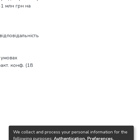
41 млн грн на
відповідальність
 умовах
акт. конф. (18
We collect and process your personal information for the
following purposes:
Authentication, Preferences,