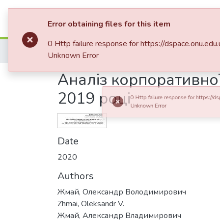
Communities & Collections
All of D
Error obtaining files for this item
0 Http failure response for https://d
Home
04. Економіко-правовий факультет
Статт
Unknown Error
Аналіз корпоративної 
2019 році
Date
2020
Authors
Жмай, Олександр Володимирович
Zhmai, Oleksandr V.
Жмай, Александр Владимирович