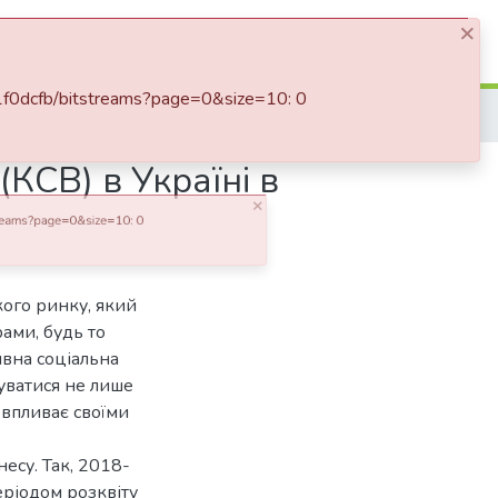
Log In
×
bitstreams?page=0&size=10: 0
(КСВ) в Україні в
кого ринку, який
ами, будь то
ивна соціальна
луватися не лише
н впливає своїми
есу. Так, 2018-
еріодом розквіту