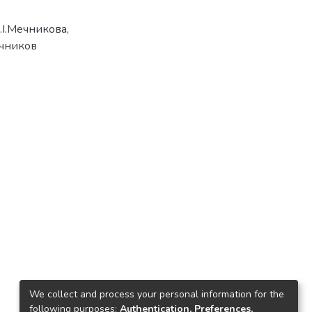
І.І.Мечникова
,
Мечников
We collect and process your personal information for the
following purposes:
Authentication, Preferences,