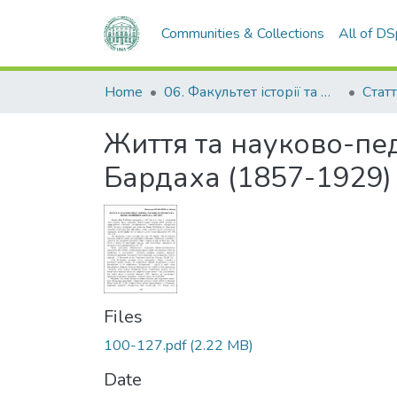
Communities & Collections
All of D
Home
06. Факультет історії та філософії
Статт
Життя та науково-пе
Бардаха (1857-1929)
Files
100-127.pdf
(2.22 MB)
Date