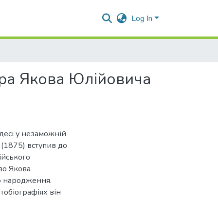
Log In
ора Якова Юлійовича
десі у незаможній
ї (1875) вступив до
ійського
тво Якова
го народження.
втобіографіях він