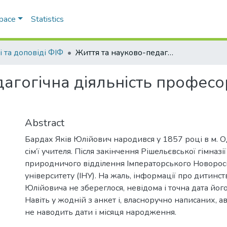
Space
Statistics
і та доповіді ФІФ
Життя та науково-педагогічна діяльність професора Якова Юлійовича Бардаха (1857-1929)
дагогічна діяльність профес
Abstract
Бардах Яків Юлійович народився у 1857 році в м. О
сім’ї учителя. Після закінчення Рішельєвської гімназі
природничого відділення Імператорського Новорос
університету (ІНУ). На жаль, інформації про дитинс
Юлійовича не збереглося, невідома і точна дата йо
Навіть у жодній з анкет і, власноручно написаних, а
не наводить дати і місяця народження.