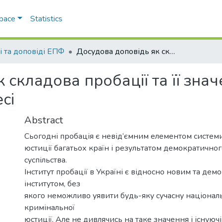
Space
Statistics
і та доповіді ЕПФ
Досудова доповідь як складова пробації та її значення у кримінальному процесі
 складова пробації та її знач
сі
Abstract
Сьогодні пробація є невід’ємним елементом систем
юстиції багатьох країн і результатом демократично
суспільства.
Інститут пробації в Україні є відносно новим та де
інститутом, без
якого неможливо уявити будь-яку сучасну націонал
кримінальної
юстиції. Але не дивлячись на таке значення і існуючі