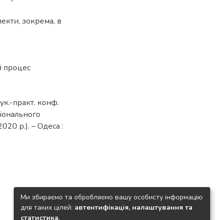
екти, зокрема, в
й процес
ук.-практ. конф.
іонального
020 р.). – Одеса :
Ми збираємо та обробляємо вашу особисту інформацію
для таких цілей:
автентифікація, налаштування та
статистика
.