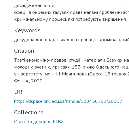
дослідження в цій
сфері, в окремих галузях права наявні проблемні асп
кримінальному процесі, які потребують вирішення.
Keywords
досудова доповідь
,
складова пробації
,
кримінальни
Citation
Треті економіко-правові студії : матеріали Всеукр. на
молодих вчених, присвяч. 155-річчю Одеського нац
університету імені І. І. Мечникова (Одеса, 15 травня 2
Фенікс, 2020.
URI
https://dspace.onu.edu.ua/handle/123456789/28307
Collections
Статті та доповіді ЕПФ