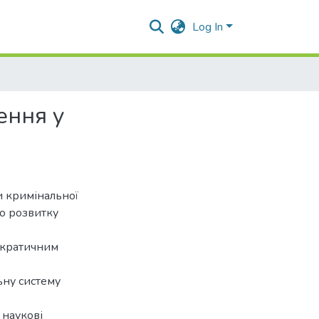
Log In
ення у
и кримінальної
го розвитку
мократичним
ьну систему
 наукові