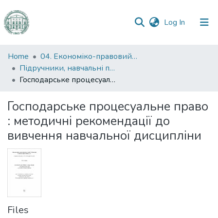
(current)
Log In
Communities
Home
04. Економіко-правовий факультет
&
Підручники, навчальні посібники та інші науково- та навчально-методичні праці ЕПФ
Collections
Господарське процесуальне право : методичні рекомендації до вивчення навчальної дисципліни
All of DSpace
Господарське процесуальне право
: методичні рекомендації до
Statistics
вивчення навчальної дисципліни
Files