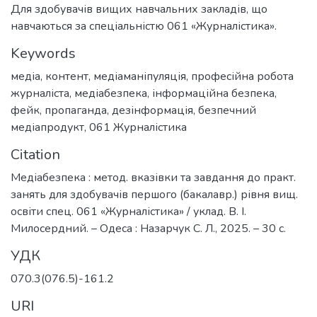
Для здобувачів вищих навчальних закладів, що
навчаються за спеціальністю 061 «Журналістика».
Keywords
медіа
,
контент
,
медіаманіпуляція
,
професійна робота
журналіста
,
медіабезпека
,
інформаційна безпека
,
фейк
,
пропаганда
,
дезінформація
,
безпечний
медіапродукт
,
061 Журналістика
Citation
Медіабезпека : метод. вказівки та завдання до практ.
занять для здобувачів першого (бакалавр.) рівня вищ.
освіти спец. 061 «Журналістика» / уклад. В. І.
Милосердний. – Одеса : Назарчук С. Л., 2025. – 30 с.
УДК
070.3(076.5)-161.2
URI