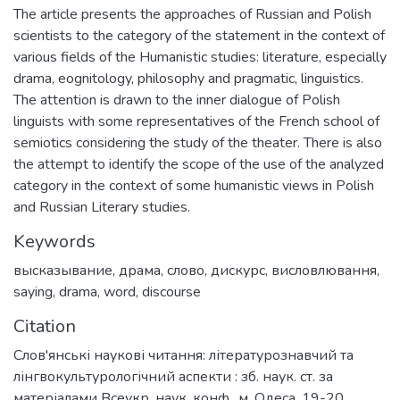
The article presents the approaches of Russian and Polish
scientists to the category of the statement in the context of
various fields of the Humanistic studies: literature, especially
drama, eognitology, philosophy and pragmatic, linguistics.
The attention is drawn to the inner dialogue of Polish
linguists with some representatives of the French school of
semiotics considering the study of the theater. There is also
the attempt to identify the scope of the use of the analyzed
category in the context of some humanistic views in Polish
and Russian Literary studies.
Keywords
высказывание
,
драма
,
слово
,
дискурс
,
висловлювання
,
saying
,
drama
,
word
,
discourse
Citation
Слов'янські наукові читання: літературознавчий та
лінгвокультурологічний аспекти : зб. наук. ст. за
матеріалами Всеукр. наук. конф., м. Одеса, 19-20