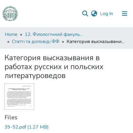
(current)
Log In
Communities
Home
12. Філологічний факультет
&
Статті та доповіді ФФ
Категория высказывания в работах русских и польских литературоведов
Collections
Категория высказывания в
All of DSpace
работах русских и польских
литературоведов
Statistics
Files
39-52.pdf
(1.27 MB)