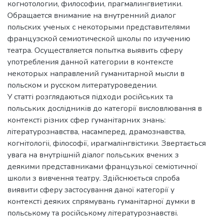
когнотологии, философии, прагмалингвиетики.
Обращается внимание на внутренний диалог
польских ученых с некоторыми представителями
французской семиотической школы по изучению
театра. Осуществляется попытка выявить сферу
употребления данной категории в контексте
некоторых направлений гуманитарной мысли в
польском и русском литературоведении.
У статті розглядаються підходи російських та
польських дослідників до категорії висловлювання в
контексті різних сфер гуманітарних знань:
літературознавства, насамперед, драмознавства,
когнітологіі, філософії, ирагмалінгвістики. Звертається
увага на внутрішній діалог польських вчених з
деякими представниками французької семіотичної
школи з вивчення театру. Здійснюється спроба
виявити сферу застосування даної категорії у
контексті деяких спрямувань гуманітарної думки в
польському та російському літературознавстві.