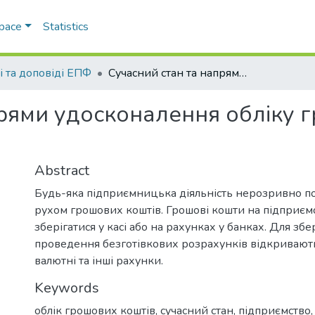
Space
Statistics
і та доповіді ЕПФ
Сучасний стан та напрями удосконалення обліку грошових коштів підприємства
прями удосконалення обліку 
Abstract
Будь-яка підприємницька діяльність нерозривно по
рухом грошових коштів. Грошові кошти на підприєм
зберігатися у касі або на рахунках у банках. Для збе
проведення безготівкових розрахунків відкривають
валютні та інші рахунки.
Keywords
облік грошових коштів
,
сучасний стан
,
підприємство