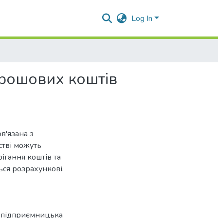
Log In
грошових коштів
в'язана з
стві можуть
рігання коштів та
ся розрахункові,
,
підприємницька