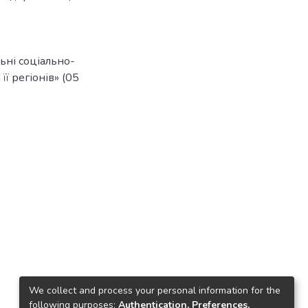
ьні соціально-
ї регіонів» (05
We collect and process your personal information for the
following purposes:
Authentication, Preferences,