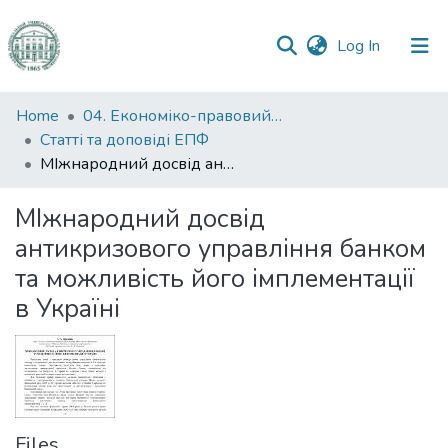
(current)
Log In
Communities
Home
04. Економіко-правовий факультет
&
Статті та доповіді ЕПФ
Collections
МІжнародний досвід антикризового управління банком та можливість його імплементації в Україні
All of DSpace
МІжнародний досвід
антикризового управління банком
Statistics
та можливість його імплементації
в Україні
Files