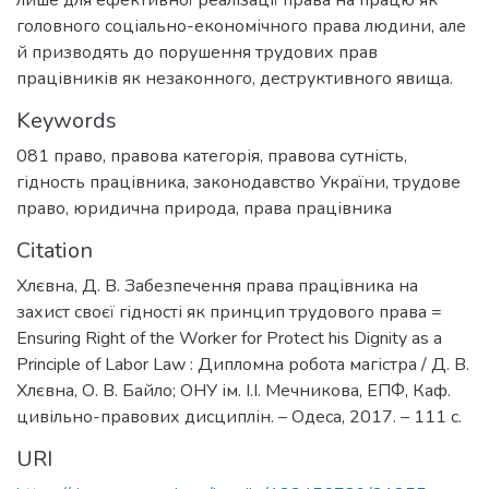
головного соціально-економічного права людини, але
й призводять до порушення трудових прав
працівників як незаконного, деструктивного явища.
Keywords
081 право
,
правова категорія
,
правова сутність
,
гідность працівника
,
законодавство України
,
трудове
право
,
юридична природа
,
права працівника
Citation
Хлєвна, Д. В. Забезпечення права працівника на
захист своєї гідності як принцип трудового права =
Ensuring Right of the Worker for Protect his Dignity as a
Principle of Labor Law : Дипломна робота магістра / Д. В.
Хлєвна, О. В. Байло; ОНУ ім. І.І. Мечникова, ЕПФ, Каф.
цивільно-правових дисциплін. – Одеса, 2017. – 111 с.
URI