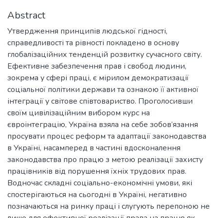
Abstract
Утвердження принципів людської гідності,
справедливості та рівності покладено в основу
глобалізаційних тенденцій розвитку сучасного світу.
Ефективне забезпечення прав і свобод людини,
зокрема у сфері праці, є мірилом демократизації
соціальної політики держави та ознакою її активної
інтеграції у світове співтовариство. Проголосивши
своїм цивілізаційним вибором курс на
євроінтеграцію, Україна взяла на себе зобов’язання
просувати процес реформ та адаптації законодавства
в Україні, насамперед в частині вдосконалення
законодавства про працю з метою реалізації захисту
працівників від порушення їхніх трудових прав.
Водночас складні соціально-економічні умови, які
спостерігаються на сьогодні в Україні, негативно
позначаються на ринку праці і слугують перепоною не
лише для ефективної реалізації права на працю як