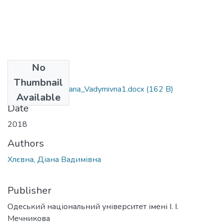
No
Files
Thumbnail
~$1_Khlyevna_Diana_Vadymivna1.docx
(162 B)
Available
Date
2018
Authors
Хлєвна, Діана Вадимівна
Publisher
Одеський національний університет імені І. І.
Мечникова