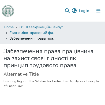
(current)
Log In
Communities
Home
01. Кваліфікаційні випускні роботи здобувачів вищої освіти
&
Економіко-правовий факультет
Collections
Забезпечення права працівника на захист своєї гідності як принцип трудового права
All of DSpace
Забезпечення права працівника
на захист своєї гідності як
Statistics
принцип трудового права
Alternative Title
Ensuring Right of the Worker for Protect his Dignity as a Principle
of Labor Law