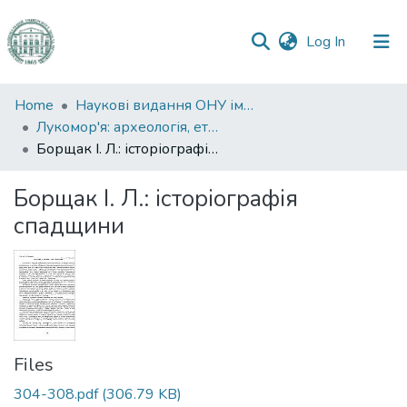
(current)
Log In
Communities
Home
Наукові видання ОНУ імені І. І. Мечникова
&
Лукомор'я: археологія, етнологія, історія Північно-Західного Причорномор'я
Collections
Борщак I. Л.: історіографія спадщини
All of DSpace
Борщак I. Л.: історіографія
спадщини
Statistics
Files
304-308.pdf
(306.79 KB)