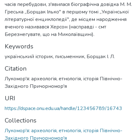
часів перебудови, з'явилася біографічна довідка М. М.
Греська „Борщак Ілько" в першому томі „Української
літературної енциклопедії'', де місцем народження
вченого називався Херсон (насправді - смт
Березнегувате, що на Миколаївщині).
Keywords
український історик
,
письменник
,
Борщак І. Л.
Citation
Лукомор'я: археологія, етнологія, історія Північно-
Західного Причорномор'я
URI
https://dspace.onu.edu.ua/handle/123456789/16743
Collections
Лукомор'я: археологія, етнологія, історія Північно-
Західного Причорномор'я