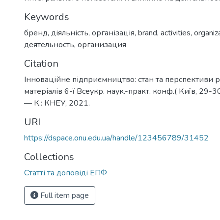
Keywords
бренд
,
діяльність
,
організація
,
brand
,
activities
,
organiz
деятельность
,
организация
Citation
Інноваційне підприємництво: стан та перспективи ро
матеріалів 6-ї Всеукр. наук.-практ. конф.( Київ, 29-30
— К.: КНЕУ, 2021.
URI
https://dspace.onu.edu.ua/handle/123456789/31452
Collections
Статті та доповіді ЕПФ
Full item page