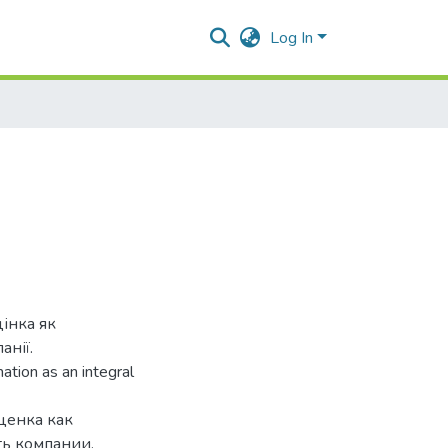
Log In
цінка як
анії.
ation as an integral
ценка как
ть компании.