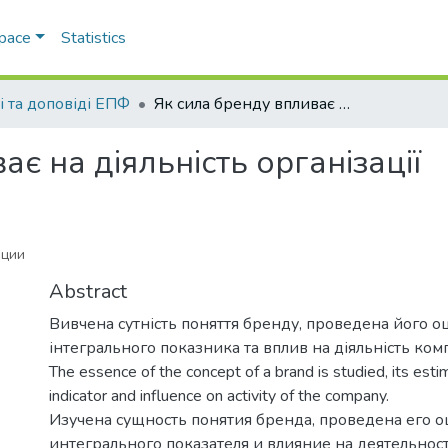
Space
Statistics
і та доповіді ЕПФ
Як сила бренду впливає на діяльність організації
є на діяльність організації
ации
Abstract
Вивчена сутність поняття бренду, проведена його о
інтегрального показника та вплив на діяльність комп
The essence of the concept of a brand is studied, its estim
indicator and influence on activity of the company.
Изучена сущность понятия бренда, проведена его о
интегрального показателя и влияние на деятельнос