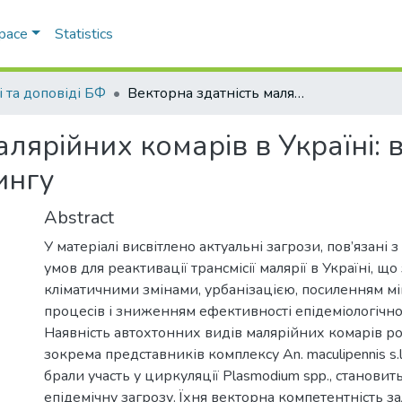
Space
Statistics
і та доповіді БФ
Векторна здатність малярійних комарів в Україні: виклики та перспективи моніторингу
алярійних комарів в Україні: 
ингу
Abstract
У матеріалі висвітлено актуальні загрози, пов’язані
умов для реактивації трансмісії малярії в Україні, щ
кліматичними змінами, урбанізацією, посиленням м
процесів і зниженням ефективності епідеміологічно
Наявність автохтонних видів малярійних комарів ро
зокрема представників комплексу An. maculipennis s.l.
брали участь у циркуляції Plasmodium spp., становит
епідемічну загрозу. Їхня векторна компетентність з