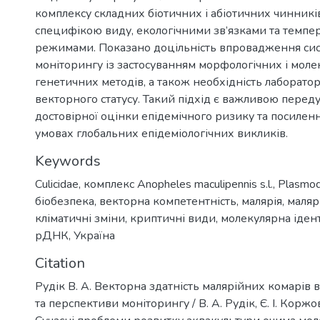
комплексу складних біотичних і абіотичних чинників
специфікою виду, екологічними зв’язками та темп
режимами. Показано доцільність впровадження си
моніторингу із застосуванням морфологічних і моле
генетичних методів, а також необхідність лаборатор
векторного статусу. Такий підхід є важливою пере
достовірної оцінки епідемічного ризику та посилен
умовах глобальних епідеміологічних викликів.
Keywords
Culicidae
,
комплекс Anopheles maculipennis s.l.
,
Plasmod
біобезпека
,
векторна компетентність
,
малярія
,
маляр
кліматичні зміни
,
криптичні види
,
молекулярна іден
рДНК
,
Україна
Citation
Рудік В. А. Векторна здатність малярійних комарів в
та перспективи моніторингу / В. А. Рудік, Є. І. Коржов,