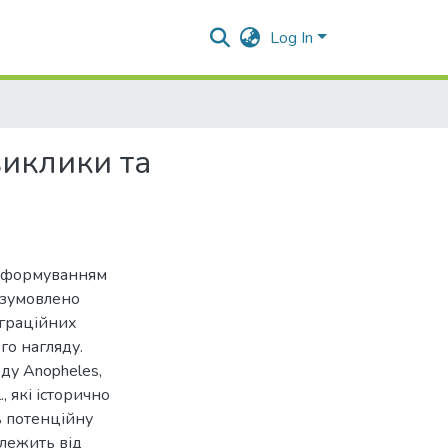
Log In
виклики та
 з формуванням
о зумовлено
іграційних
го нагляду.
ду Anopheles,
, які історично
ь потенційну
алежить від