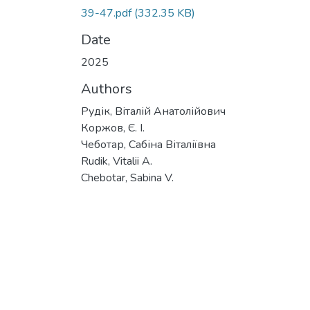
39-47.pdf
(332.35 KB)
Date
2025
Authors
Рудік, Віталій Анатолійович
Коржов, Є. І.
Чеботар, Сабіна Віталіївна
Rudik, Vitalii A.
Chebotar, Sabina V.