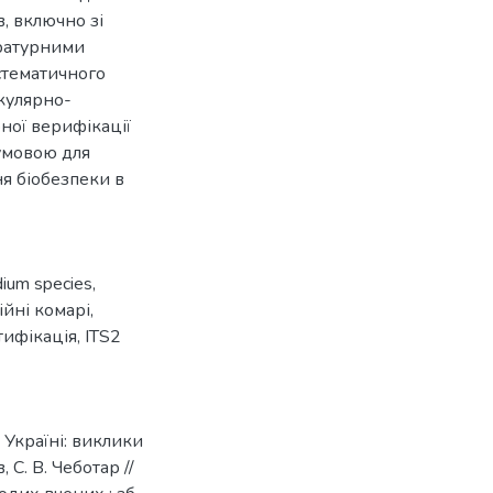
, включно зі
ературними
стематичного
кулярно-
ної верифікації
думовою для
ня біобезпеки в
ium species
,
ійні комарі
,
тифікація
,
ITS2
 Україні: виклики
 С. В. Чеботар //