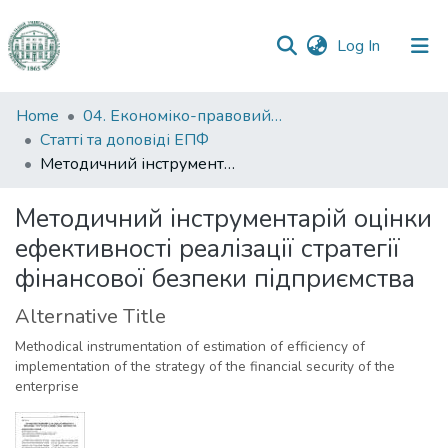
(current)
Log In
Communities
Home
04. Економіко-правовий факультет
&
Статті та доповіді ЕПФ
Collections
Методичний інструментарій оцінки ефективності реалізації стратегії фінансової безпеки підприємства
All of DSpace
Методичний інструментарій оцінки
ефективності реалізації стратегії
Statistics
фінансової безпеки підприємства
Alternative Title
Methodical instrumentation of estimation of efficiency of
implementation of the strategy of the financial security of the
enterprise