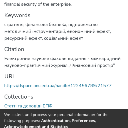
financial security of the enterprise.
Keywords
стратегія
,
фінансова безпека
,
підприємство
,
методичний інструментарій
,
економічний ефект
,
ресурсний ефект
,
соціальний ефект
Citation
Електронне наукове фахове видання - міжнародний
науково-практичний журнал „Фінансовий простір“
URI
https://dspace.onu.edu.ua/handle/123456789/21577
Collections
Статті та доповіді ЕПФ
We collect and process your personal information for the
Full item page
following purposes:
Authentication, Preferences,
Acknowledgement and Statistics
.